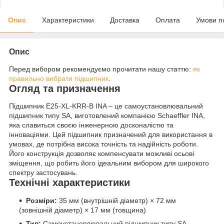
Опис
Характеристики
Доставка
Оплата
Умови п
Опис
Перед вибором рекомендуємо прочитати нашу статтю:
як
правильно вибрати підшипник
.
Огляд та призначення
Підшипник E25-XL-KRR-B INA – це самоустановлювальний
підшипник типу SA, виготовлений компанією Schaeffler INA,
яка славиться своєю інженерною досконалістю та
інноваціями. Цей підшипник призначений для використання в
умовах, де потрібна висока точність та надійність роботи.
Його конструкція дозволяє компенсувати можливі осьові
зміщення, що робить його ідеальним вибором для широкого
спектру застосувань.
Технічні характеристики
Розміри:
35 мм (внутрішній діаметр) × 72 мм
(зовнішній діаметр) × 17 мм (товщина)
Тип:
Самоустановлювальний підшипник типу SA