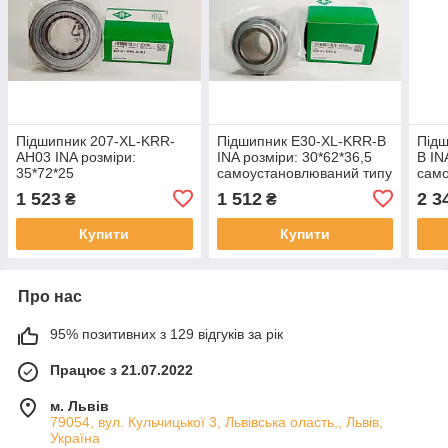
Підшипник 207-XL-KRR-
Підшипник E30-XL-KRR-B
Під
AH03 INA розміри:
INA розміри: 30*62*36,5
B IN
35*72*25
самоустановлюваний типу
само
самоустановлюваний типу
SA
SA
1 523
1 512
2 3
₴
₴
SA
Купити
Купити
Про нас
95% позитивних з 129 відгуків за рік
Працює з 21.07.2022
м. Львів
79054, вул. Кульчицької 3, Львівська оласть,, Львів,
Україна