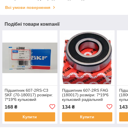
Всі умови повернення
Подібні товари компанії
Підшипник 607-2RS-C3
Підшипник 607-2RS FAG
Під
SKF (70-180017) розміри:
(180017) розміри: 7*19*6
(180
7*19*6 кульковий
кульковий радіальний
куль
радіальний закритий
закритий
закр
168
134
143
₴
₴
Купити
Купити