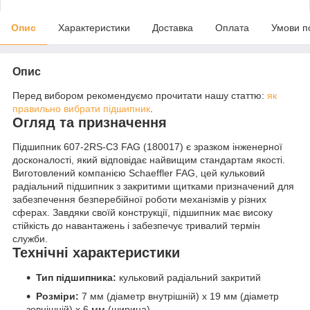
Опис
Характеристики
Доставка
Оплата
Умови п
Опис
Перед вибором рекомендуємо прочитати нашу статтю:
як
правильно вибрати підшипник
.
Огляд та призначення
Підшипник 607-2RS-C3 FAG (180017) є зразком інженерної
досконалості, який відповідає найвищим стандартам якості.
Виготовлений компанією Schaeffler FAG, цей кульковий
радіальний підшипник з закритими щитками призначений для
забезпечення безперебійної роботи механізмів у різних
сферах. Завдяки своїй конструкції, підшипник має високу
стійкість до навантажень і забезпечує тривалий термін
служби.
Технічні характеристики
Тип підшипника:
кульковий радіальний закритий
Розміри:
7 мм (діаметр внутрішній) x 19 мм (діаметр
зовнішній) x 6 мм (ширина)