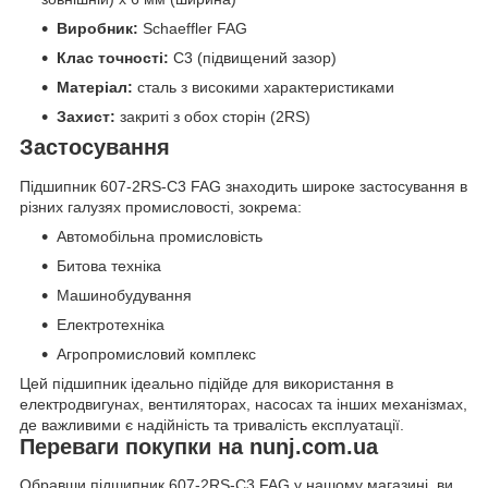
Виробник:
Schaeffler FAG
Клас точності:
C3 (підвищений зазор)
Матеріал:
сталь з високими характеристиками
Захист:
закриті з обох сторін (2RS)
Застосування
Підшипник 607-2RS-C3 FAG знаходить широке застосування в
різних галузях промисловості, зокрема:
Автомобільна промисловість
Битова техніка
Машинобудування
Електротехніка
Агропромисловий комплекс
Цей підшипник ідеально підійде для використання в
електродвигунах, вентиляторах, насосах та інших механізмах,
де важливими є надійність та тривалість експлуатації.
Переваги покупки на nunj.com.ua
Обравши підшипник 607-2RS-C3 FAG у нашому магазині, ви