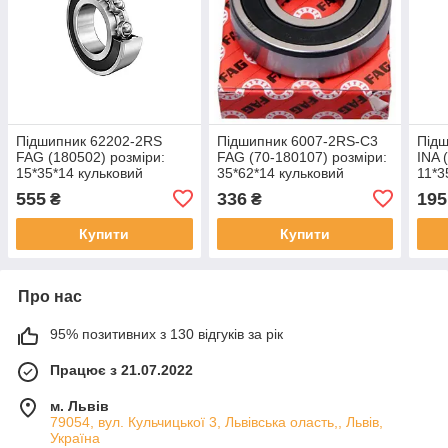
Підшипник 62202-2RS
Підшипник 6007-2RS-C3
Підш
FAG (180502) розміри:
FAG (70-180107) розміри:
INA 
15*35*14 кульковий
35*62*14 кульковий
11*3
радіальний закритий
радіальний закритий
раді
555
336
195
₴
₴
Купити
Купити
Про нас
95% позитивних з 130 відгуків за рік
Працює з 21.07.2022
м. Львів
79054, вул. Кульчицької 3, Львівська оласть,, Львів,
Україна