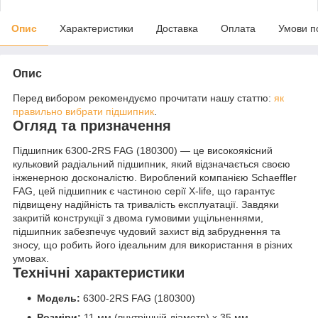
Опис
Характеристики
Доставка
Оплата
Умови п
Опис
Перед вибором рекомендуємо прочитати нашу статтю:
як
правильно вибрати підшипник
.
Огляд та призначення
Підшипник 6300-2RS FAG (180300) — це високоякісний
кульковий радіальний підшипник, який відзначається своєю
інженерною досконалістю. Вироблений компанією Schaeffler
FAG, цей підшипник є частиною серії X-life, що гарантує
підвищену надійність та тривалість експлуатації. Завдяки
закритій конструкції з двома гумовими ущільненнями,
підшипник забезпечує чудовий захист від забруднення та
зносу, що робить його ідеальним для використання в різних
умовах.
Технічні характеристики
Модель:
6300-2RS FAG (180300)
Розміри:
11 мм (внутрішній діаметр) x 35 мм