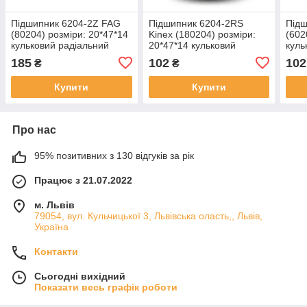
Підшипник 6204-2Z FAG
Підшипник 6204-2RS
Підш
(80204) розміри: 20*47*14
Kinex (180204) розміри:
(602
кульковий радіальний
20*47*14 кульковий
куль
закритий
радіальний закритий
закр
185
102
102
₴
₴
Купити
Купити
Про нас
95% позитивних з 130 відгуків за рік
Працює з 21.07.2022
м. Львів
79054, вул. Кульчицької 3, Львівська оласть,, Львів,
Україна
Контакти
Сьогодні вихідний
Показати весь графік роботи