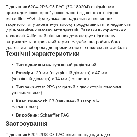
Підшипник 6204-2RS-C3 FAG (70-180204) є відмінним
прикладом інженерної досконалості від світового лідера
Schaeffler FAG. Цей кульковий радіальний підшипник
закритого типу забезпечує високу продуктивність та надійність
у різноманітних умовах експлуатації. Завдяки використанню
технології X-life, цей підшипник демонструє підвищену
витривалість та тривалий термін служби, що робить його
ідеальним вибором для промислових і легкових автомобілів.
Технічні характеристики
Тип підшипника:
кульковий радіальний
Розміри:
20 мм (внутрішній діаметр) x 47 мм
(зовнішній діаметр) x 14 мм (товщина)
Тип закриття:
2RS (закритий з двох сторін гумовими
ущільненнями)
Клас точності:
C3 (завищений зазор між
елементами)
Виробник:
Schaeffler FAG
Застосування
Підшипник 6204-2RS-C3 FAG відмінно підходить для