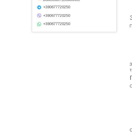
+380677720250
+380677720250
+380677720250
П
З
т
О
О