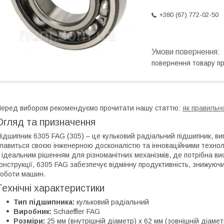
+380 (67) 772-02-50
повернення товару п
еред вибором рекомендуємо прочитати нашу статтю:
як правильн
Огляд та призначення
ідшипник 6305 FAG (305) – це кульковий радіальний підшипник, виг
лавиться своєю інженерною досконалістю та інноваційними техноло
 ідеальним рішенням для різноманітних механізмів, де потрібна вис
онструкції, 6305 FAG забезпечує відмінну продуктивність, знижуюч
оботи машин.
Технічні характеристики
Тип підшипника:
кульковий радіальний
Виробник:
Schaeffler FAG
Розміри:
25 мм (внутрішній діаметр) x 62 мм (зовнішній діамет