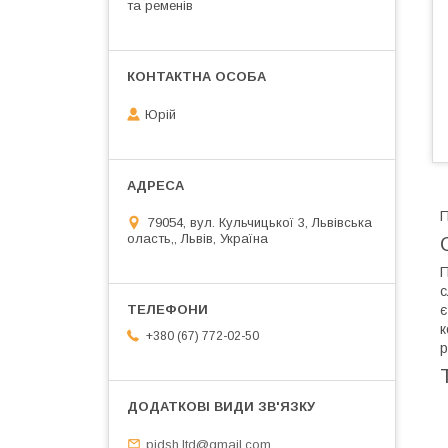
та ременів
Юрій
П
79054, вул. Кульчицької 3, Львівська
оласть,, Львів, Україна
П
с
є
к
+380 (67) 772-02-50
р
pidsh.ltd@gmail.com