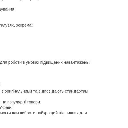
ошування
галузях, зокрема:
 для роботи в умовах підвищених навантажень і
:
и є оригінальними та відповідають стандартам
и на популярні товари.
країні.
омогти вам вибрати найкращий підшипник для