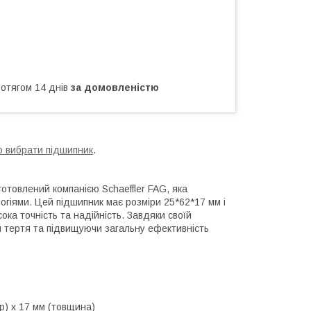
ротягом 14 днів
за домовленістю
о вибрати підшипник
.
отовлений компанією Schaeffler FAG, яка
гіями. Цей підшипник має розміри 25*62*17 мм і
ока точність та надійність. Завдяки своїй
и тертя та підвищуючи загальну ефективність
р) x 17 мм (товщина)