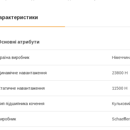
арактеристики
Основні атрибути
раїна виробник
Німеччин
инамічне навантаження
23800 Н
татичне навантаження
11500 Н
ип підшипника кочення
Кулькови
иробник
Schaeffle