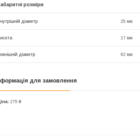
Габаритні розміри
нутрішній діаметр
25 мм
исота
17 мм
овнішній діаметр
62 мм
нформація для замовлення
іна:
275 ₴