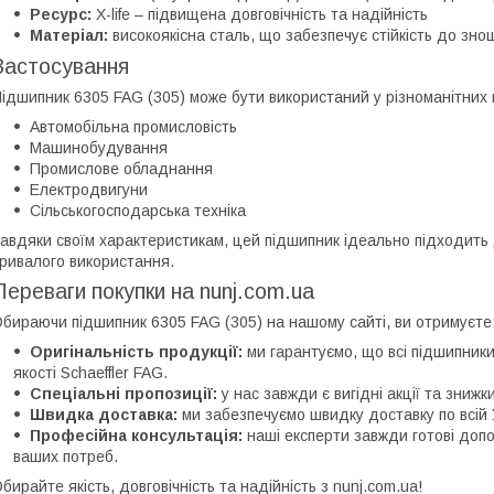
Ресурс:
X-life – підвищена довговічність та надійність
Матеріал:
високоякісна сталь, що забезпечує стійкість до зн
Застосування
ідшипник 6305 FAG (305) може бути використаний у різноманітних 
Автомобільна промисловість
Машинобудування
Промислове обладнання
Електродвигуни
Сільськогосподарська техніка
авдяки своїм характеристикам, цей підшипник ідеально підходить
ривалого використання.
Переваги покупки на nunj.com.ua
бираючи підшипник 6305 FAG (305) на нашому сайті, ви отримуєте
Оригінальність продукції:
ми гарантуємо, що всі підшипник
якості Schaeffler FAG.
Спеціальні пропозиції:
у нас завжди є вигідні акції та знижк
Швидка доставка:
ми забезпечуємо швидку доставку по всій У
Професійна консультація:
наші експерти завжди готові доп
ваших потреб.
бирайте якість, довговічність та надійність з nunj.com.ua!