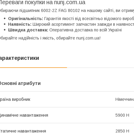
Переваги покупки на nunj.com.ua
бираючи підшипник 6002-2Z FAG 80102 на нашому сайті, ви отрим
Оригінальність:
Гарантія якості від всесвітньо відомого вироб
Наявність:
Широкий асортимент запчастин завжди в наявност
Швидка доставка:
Оперативна доставка по всій Україні
бирайте надійність і якість, обирайте nunj.com.ua!
арактеристики
Основні атрибути
раїна виробник
Німеччин
инамічне навантаження
5900 Н
татичне навантаження
2850 Н