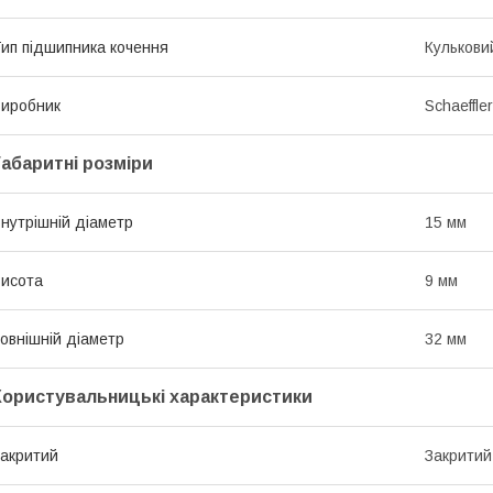
ип підшипника кочення
Кулькови
иробник
Schaeffle
Габаритні розміри
нутрішній діаметр
15 мм
исота
9 мм
овнішній діаметр
32 мм
Користувальницькі характеристики
акритий
Закритий