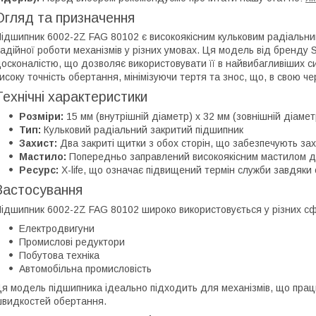
Огляд та призначення
ідшипник 6002-2Z FAG 80102 є високоякісним кульковим радіальн
адійної роботи механізмів у різних умовах. Ця модель від бренду 
осконалістю, що дозволяє використовувати її в найвибагливіших с
исоку точність обертання, мінімізуючи тертя та знос, що, в свою ч
Технічні характеристики
Розміри:
15 мм (внутрішній діаметр) x 32 мм (зовнішній діамет
Тип:
Кульковий радіальний закритий підшипник
Захист:
Два закриті щитки з обох сторін, що забезпечують зах
Мастило:
Попередньо заправлений високоякісним мастилом д
Ресурс:
X-life, що означає підвищений термін служби завдяки 
Застосування
ідшипник 6002-2Z FAG 80102 широко використовується у різних сфе
Електродвигуни
Промислові редуктори
Побутова техніка
Автомобільна промисловість
я модель підшипника ідеально підходить для механізмів, що пра
видкостей обертання.