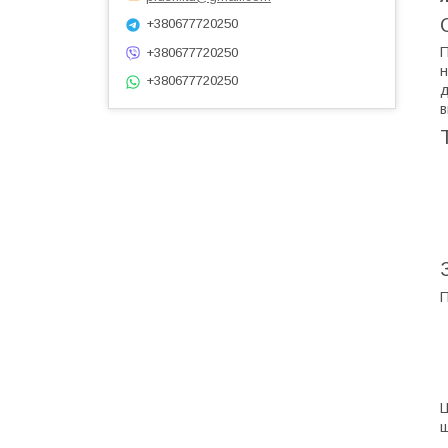
+380677720250
П
+380677720250
н
+380677720250
д
в
П
Ц
ш