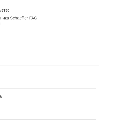
уєте:
ника Schaeffler FAG
і
а