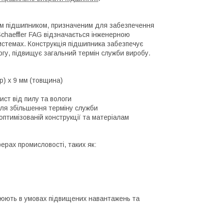
им підшипником, призначеним для забезпечення
Schaeffler FAG відзначається інженерною
истемах. Конструкція підшипника забезпечує
ергу, підвищує загальний термін служби виробу.
р) x 9 мм (товщина)
ист від пилу та вологи
ля збільшення терміну служби
оптимізованій конструкції та матеріалам
рах промисловості, таких як:
цюють в умовах підвищених навантажень та