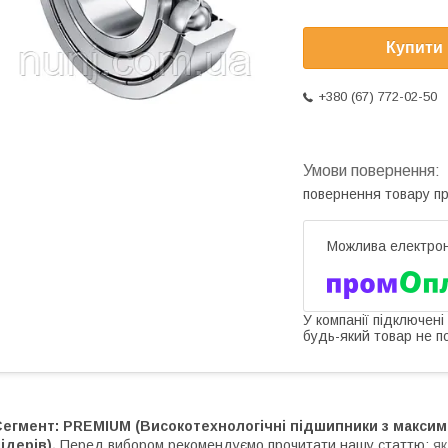
Купити
+380 (67) 772-02-50
повернення товару п
У компанії підключені
будь-який товар не п
Сегмент: PREMIUM (Високотехнологічні підшипники з максим
ідерів).
Перед вибором рекомендуємо прочитати нашу статтю:
як