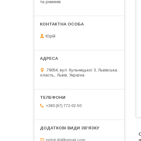
та ременів
Юрій
79054, вул. Кульчицької 3, Львівська
оласть,, Львів, Україна
+380 (67) 772-02-50
pidsh.ltd@gmail.com
л