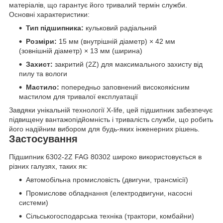
матеріалів, що гарантує його тривалий термін служби.
Основні характеристики:
Тип підшипника:
кульковий радіальний
Розміри:
15 мм (внутрішній діаметр) × 42 мм
(зовнішній діаметр) × 13 мм (ширина)
Захист:
закритий (2Z) для максимального захисту від
пилу та вологи
Мастило:
попередньо заповнений високоякісним
мастилом для тривалої експлуатації
Завдяки унікальній технології X-life, цей підшипник забезпечує
підвищену вантажопідйомність і тривалість служби, що робить
його надійним вибором для будь-яких інженерних рішень.
Застосування
Підшипник 6302-2Z FAG 80302 широко використовується в
різних галузях, таких як:
Автомобільна промисловість (двигуни, трансмісії)
Промислове обладнання (електродвигуни, насосні
системи)
Сільськогосподарська техніка (трактори, комбайни)