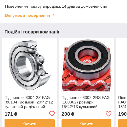
Повернення товару впродовж 14 днів за домовленістю
Всі умови повернення
Подібні товари компанії
Підшипник 6004-2Z FAG
Підшипник 6302-2RS FAG
Підш
(80104) розміри: 20*42*12
(180302) розміри:
FAG 
кульковий радіальний
15*42*13 кульковий
15*4
закритий
радіальний закритий
раді
171
208
190
₴
₴
Купити
Купити