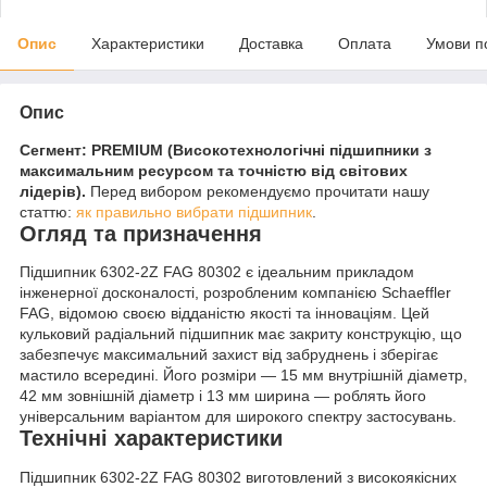
Опис
Характеристики
Доставка
Оплата
Умови п
Опис
Сегмент: PREMIUM (Високотехнологічні підшипники з
максимальним ресурсом та точністю від світових
лідерів).
Перед вибором рекомендуємо прочитати нашу
статтю:
як правильно вибрати підшипник
.
Огляд та призначення
Підшипник 6302-2Z FAG 80302 є ідеальним прикладом
інженерної досконалості, розробленим компанією Schaeffler
FAG, відомою своєю відданістю якості та інноваціям. Цей
кульковий радіальний підшипник має закриту конструкцію, що
забезпечує максимальний захист від забруднень і зберігає
мастило всередині. Його розміри — 15 мм внутрішній діаметр,
42 мм зовнішній діаметр і 13 мм ширина — роблять його
універсальним варіантом для широкого спектру застосувань.
Технічні характеристики
Підшипник 6302-2Z FAG 80302 виготовлений з високоякісних