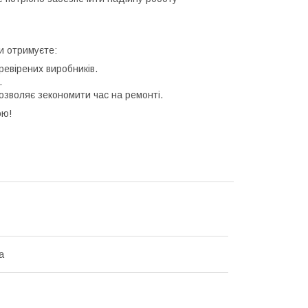
и отримуєте:
ревірених виробників.
.
озволяє зекономити час на ремонті.
ою!
а