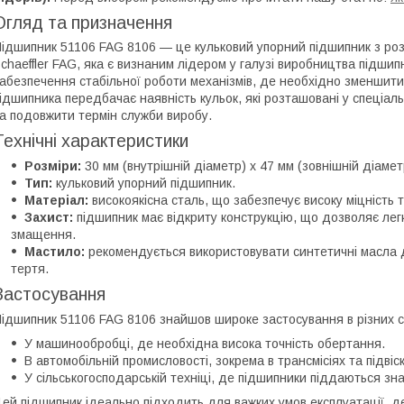
Огляд та призначення
ідшипник 51106 FAG 8106 — це кульковий упорний підшипник з роз
chaeffler FAG, яка є визнаним лідером у галузі виробництва підши
абезпечення стабільної роботи механізмів, де необхідно зменшити
ідшипника передбачає наявність кульок, які розташовані у спеціа
а подовжити термін служби виробу.
Технічні характеристики
Розміри:
30 мм (внутрішній діаметр) x 47 мм (зовнішній діамет
Тип:
кульковий упорний підшипник.
Матеріал:
високоякісна сталь, що забезпечує високу міцність т
Захист:
підшипник має відкриту конструкцію, що дозволяє лег
змащення.
Мастило:
рекомендується використовувати синтетичні масла
тертя.
Застосування
ідшипник 51106 FAG 8106 знайшов широке застосування в різних с
У машинообробці, де необхідна висока точність обертання.
В автомобільній промисловості, зокрема в трансмісіях та підвіск
У сільськогосподарській техніці, де підшипники піддаються з
ей підшипник ідеально підходить для важких умов експлуатації, д