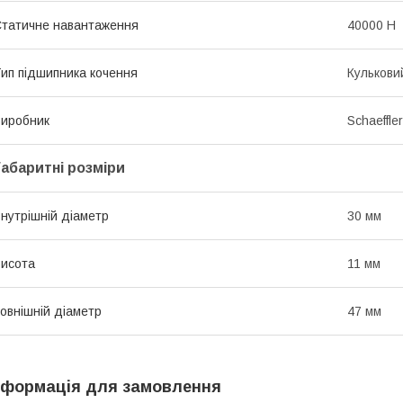
татичне навантаження
40000 Н
ип підшипника кочення
Кулькови
иробник
Schaeffle
Габаритні розміри
нутрішній діаметр
30 мм
исота
11 мм
овнішній діаметр
47 мм
нформація для замовлення