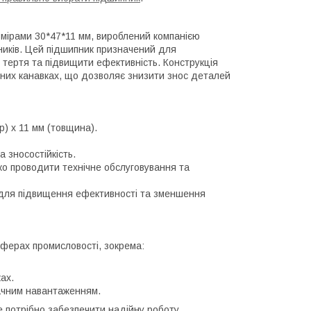
мірами 30*47*11 мм, вироблений компанією
пників. Цей підшипник призначений для
 тертя та підвищити ефективність. Конструкція
льних канавках, що дозволяє знизити знос деталей
р) x 11 мм (товщина).
а зносостійкість.
ко проводити технічне обслуговування та
 для підвищення ефективності та зменшення
ферах промисловості, зокрема:
ах.
начним навантаженням.
е потрібно забезпечити надійну роботу