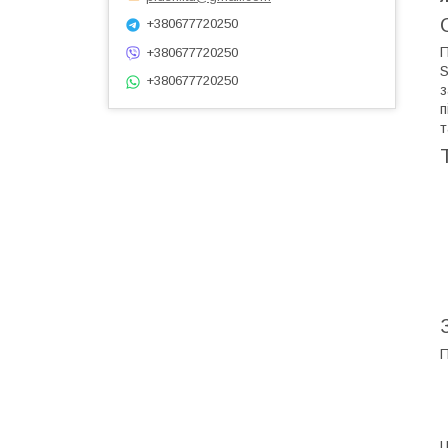
+380677720250
П
+380677720250
S
+380677720250
з
п
т
П
Ц