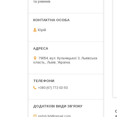
та ременів
Юрій
79054, вул. Кульчицької 3, Львівська
оласть,, Львів, Україна
+380 (67) 772-02-50
pidsh.ltd@gmail.com
л