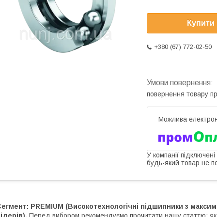
Купити
+380 (67) 772-02-50
повернення товару п
У компанії підключені
будь-який товар не п
Сегмент: PREMIUM (Високотехнологічні підшипники з максим
ідерів).
Перед вибором рекомендуємо прочитати нашу статтю:
як