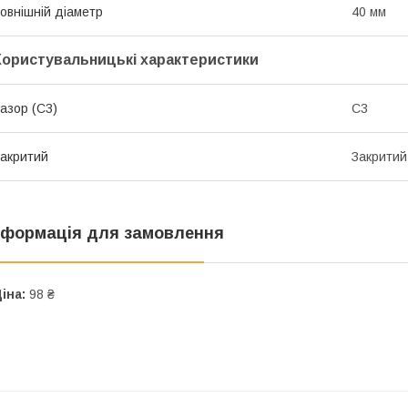
овнішній діаметр
40 мм
Користувальницькі характеристики
азор (С3)
C3
акритий
Закритий
нформація для замовлення
іна:
98 ₴