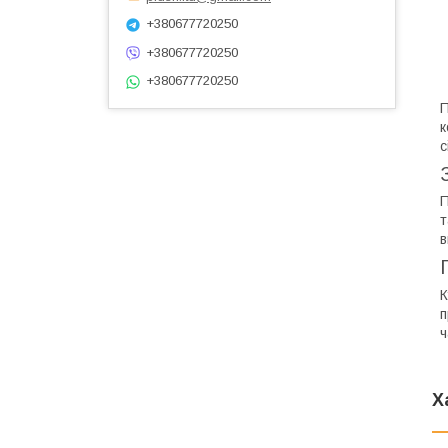
+380677720250
+380677720250
+380677720250
П
к
с
П
т
в
К
п
ч
Х