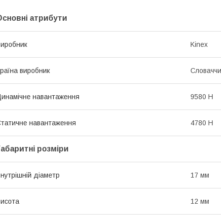
Основні атрибути
иробник
Kinex
раїна виробник
Словачч
инамічне навантаження
9580 Н
татичне навантаження
4780 Н
Габаритні розміри
нутрішній діаметр
17 мм
исота
12 мм