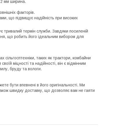
12 мм ширина.
овнішніх факторів.
ми, що підвищує надійність при високих
ує тривалий термін служби. Завдяки посиленій
ання, що робить його ідеальним вибором для
х сільгосптехніки, таких як трактори, комбайни
своїй міцності та надійності, він є відмінним
илу, бруду та вологи.
ете бути впевнені в його оригінальності. Ми
також швидку доставку, що дозволяє вам не гаяти