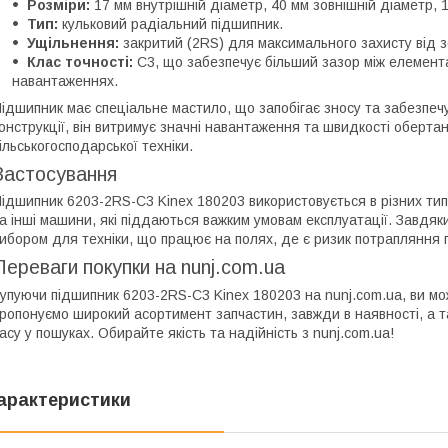
Розміри:
17 мм внутрішній діаметр, 40 мм зовнішній діаметр, 
Тип:
кульковий радіальний підшипник.
Ущільнення:
закритий (2RS) для максимального захисту від з
Клас точності:
C3, що забезпечує більший зазор між елемента
навантаженнях.
ідшипник має спеціальне мастило, що запобігає зносу та забезпеч
онструкції, він витримує значні навантаження та швидкості оберт
ільськогосподарської техніки.
Застосування
ідшипник 6203-2RS-C3 Kinex 180203 використовується в різних типа
а інші машини, які піддаються важким умовам експлуатації. Завдяки 
ибором для техніки, що працює на полях, де є ризик потрапляння п
Переваги покупки на nunj.com.ua
упуючи підшипник 6203-2RS-C3 Kinex 180203 на nunj.com.ua, ви мож
ропонуємо широкий асортимент запчастин, завжди в наявності, а 
асу у пошуках. Обирайте якість та надійність з nunj.com.ua!
арактеристики