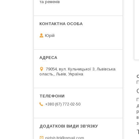
та ременів
Юрій
79054, вул. Кульчицької 3, Львівська
оласть,, Львів, Україна
С
П
П
+380 (67) 772-02-50
д
р
в
з
pidsh.ltd@gmail.com