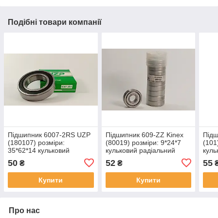
Подібні товари компанії
Підшипник 6007-2RS UZP
Підшипник 609-ZZ Kinex
Підш
(180107) розміри:
(80019) розміри: 9*24*7
(101
35*62*14 кульковий
кульковий радіальний
куль
радіальний закритий
закритий
50
52
55
₴
₴
Купити
Купити
Про нас