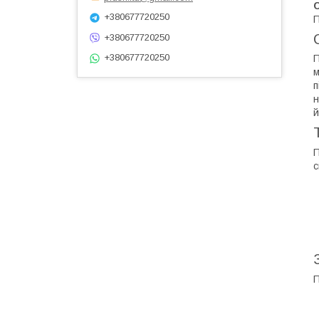
+380677720250
П
+380677720250
+380677720250
П
м
п
н
й
П
с
П