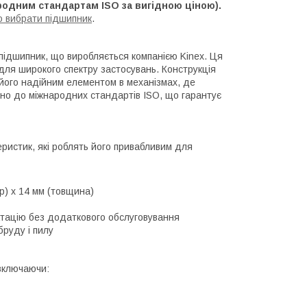
родним стандартам ISO за вигідною ціною).
о вибрати підшипник
.
підшипник, що виробляється компанією Kinex. Ця
для широкого спектру застосувань. Конструкція
 його надійним елементом в механізмах, де
ідно до міжнародних стандартів ISO, що гарантує
ристик, які роблять його привабливим для
р) x 14 мм (товщина)
атацію без додаткового обслуговування
руду і пилу
 включаючи: