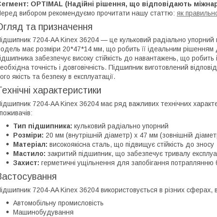
Сегмент: OPTIMAL (Надійні рішення, що відповідають міжна
еред вибором рекомендуємо прочитати нашу статтю:
як правильн
Огляд та призначення
ідшипник 7204-AA Kinex 36204 — це кульковий радіально упорний 
одель має розміри 20*47*14 мм, що робить її ідеальним рішенням 
ідшипника забезпечує високу стійкість до навантажень, що робить
еобхідна точність і довговічність. Підшипник виготовлений відпов
ого якість та безпеку в експлуатації.
Технічні характеристики
ідшипник 7204-AA Kinex 36204 має ряд важливих технічних характе
поживачів:
Тип підшипника:
кульковий радіально упорний
Розміри:
20 мм (внутрішній діаметр) x 47 мм (зовнішній діамет
Матеріал:
високоякісна сталь, що підвищує стійкість до зносу
Мастило:
закритий підшипник, що забезпечує тривалу експлу
Захист:
герметичні ущільнення для запобігання потраплянню б
Застосування
ідшипник 7204-AA Kinex 36204 використовується в різних сферах,
Автомобільну промисловість
Машинобудування