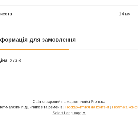
исота
14 мм
нформація для замовлення
іна:
273 ₴
Сайт створений на маркетплейсі
Prom.ua
NUNJ Інтернет-магазин підшипників та ременів |
Поскаржитися на контент
|
Політика конф
Select Language
▼