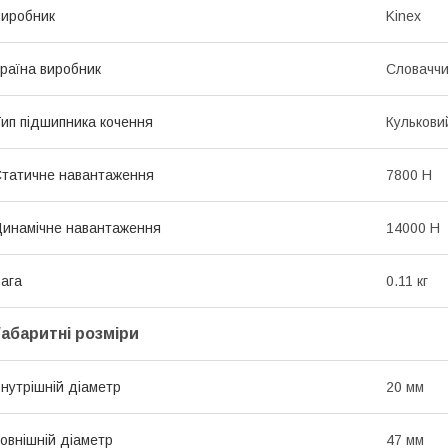
иробник
Kinex
раїна виробник
Словачч
ип підшипника кочення
Кулькови
татичне навантаження
7800 Н
инамічне навантаження
14000 Н
ага
0.11 кг
Габаритні розміри
нутрішній діаметр
20 мм
овнішній діаметр
47 мм