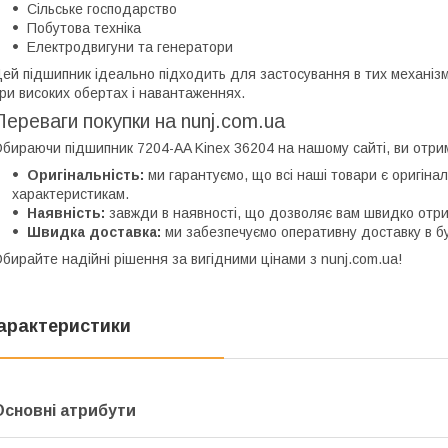
Сільське господарство
Побутова техніка
Електродвигуни та генератори
ей підшипник ідеально підходить для застосування в тих механізм
ри високих обертах і навантаженнях.
Переваги покупки на nunj.com.ua
бираючи підшипник 7204-AA Kinex 36204 на нашому сайті, ви отри
Оригінальність:
ми гарантуємо, що всі наші товари є оригіна
характеристикам.
Наявність:
завжди в наявності, що дозволяє вам швидко отри
Швидка доставка:
ми забезпечуємо оперативну доставку в бу
бирайте надійні рішення за вигідними цінами з nunj.com.ua!
арактеристики
Основні атрибути