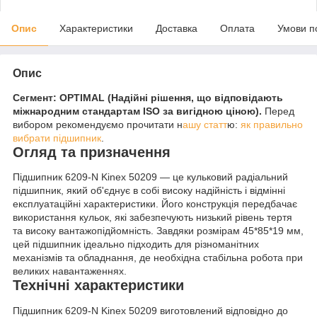
Опис
Характеристики
Доставка
Оплата
Умови п
Опис
Сегмент: OPTIMAL (Надійні рішення, що відповідають
міжнародним стандартам ISO за вигідною ціною).
Перед
вибором рекомендуємо прочитати н
ашу статт
ю:
як правильно
вибрати підшипник
.
Огляд та призначення
Підшипник 6209-N Kinex 50209 — це кульковий радіальний
підшипник, який об'єднує в собі високу надійність і відмінні
експлуатаційні характеристики. Його конструкція передбачає
використання кульок, які забезпечують низький рівень тертя
та високу вантажопідйомність. Завдяки розмірам 45*85*19 мм,
цей підшипник ідеально підходить для різноманітних
механізмів та обладнання, де необхідна стабільна робота при
великих навантаженнях.
Технічні характеристики
Підшипник 6209-N Kinex 50209 виготовлений відповідно до