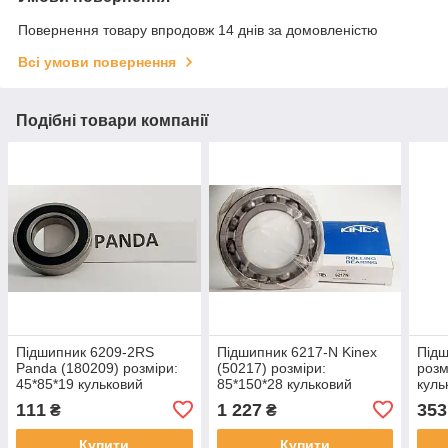
Повернення товару впродовж 14 днів за домовленістю
Всі умови повернення
Подібні товари компанії
Підшипник 6209-2RS
Підшипник 6217-N Kinex
Підш
Panda (180209) розміри:
(50217) розміри:
розм
45*85*19 кульковий
85*150*28 кульковий
куль
радіальний закритий
радіальний
111
1 227
353
₴
₴
Купити
Купити