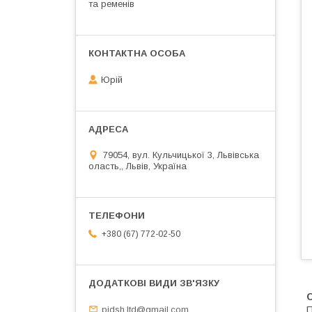
та ременів
Юрій
79054, вул. Кульчицької 3, Львівська
оласть,, Львів, Україна
+380 (67) 772-02-50
pidsh.ltd@gmail.com
П