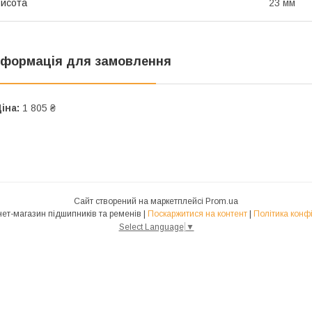
исота
23 мм
нформація для замовлення
іна:
1 805 ₴
Сайт створений на маркетплейсі
Prom.ua
NUNJ Інтернет-магазин підшипників та ременів |
Поскаржитися на контент
|
Політика конф
Select Language
▼