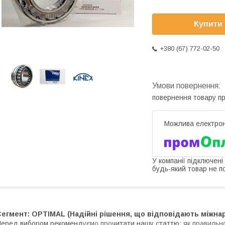
Купити
+380 (67) 772-02-50
повернення товару п
У компанії підключені
будь-який товар не п
Сегмент: OPTIMAL (Надійні рішення, що відповідають міжна
еред вибором рекоменд
уємо проч
итати нашу статтю:
як правильн