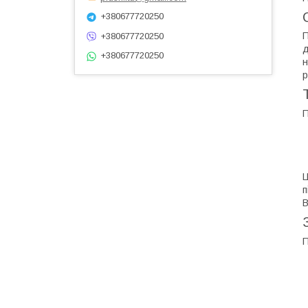
+380677720250
П
+380677720250
д
+380677720250
н
р
П
Ц
п
В
П