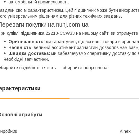
автомобільній промисловості.
авдяки своїм характеристикам, цей підшипник може бути використ
ого універсальним рішенням для різних технічних завдань.
Переваги покупки на nunj.com.ua
ри купівлі підшипника 22210-CCW33 на нашому сайті ви отримуєте
Оригінальність:
ми гарантуємо, що всі наші товари є оригіна
Наявність:
великий асортимент запчастин дозволяє нам завжд
Швидка доставка:
ми забезпечуємо оперативну доставку по в
необхідні запчастини.
бирайте надійність і якість — обирайте nunj.com.ua!
арактеристики
Основні атрибути
иробник
Kinex