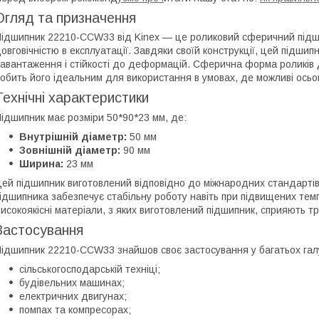
Огляд та призначення
ідшипник 22210-CCW33 від Kinex — це роликовий сферичний підши
овговічністю в експлуатації. Завдяки своїй конструкції, цей підши
авантаження і стійкості до деформацій. Сферична форма роликів
обить його ідеальним для використання в умовах, де можливі осьо
Технічні характеристики
ідшипник має розміри 50*90*23 мм, де:
Внутрішній діаметр:
50 мм
Зовнішній діаметр:
90 мм
Ширина:
23 мм
ей підшипник виготовлений відповідно до міжнародних стандартів 
ідшипника забезпечує стабільну роботу навіть при підвищених темп
исокоякісні матеріали, з яких виготовлений підшипник, сприяють т
Застосування
ідшипник 22210-CCW33 знайшов своє застосування у багатьох галуз
сільськогосподарській техніці;
будівельних машинах;
електричних двигунах;
помпах та компресорах;