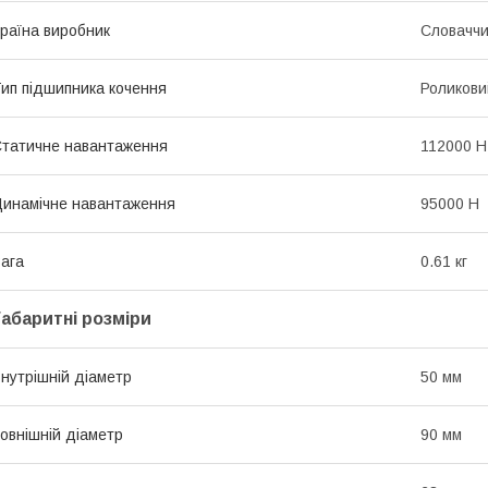
раїна виробник
Словачч
ип підшипника кочення
Роликови
татичне навантаження
112000 Н
инамічне навантаження
95000 Н
ага
0.61 кг
Габаритні розміри
нутрішній діаметр
50 мм
овнішній діаметр
90 мм