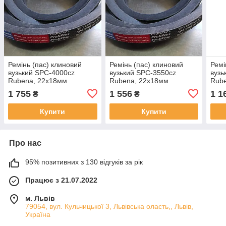
Ремінь (пас) клиновий
Ремінь (пас) клиновий
Ремі
вузький SPC-4000cz
вузький SPC-3550cz
вузь
Rubena, 22х18мм
Rubena, 22х18мм
Rub
1 755
1 556
1 1
₴
₴
Купити
Купити
Про нас
95% позитивних з 130 відгуків за рік
Працює з 21.07.2022
м. Львів
79054, вул. Кульчицької 3, Львівська оласть,, Львів,
Україна