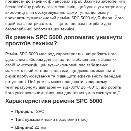
призвести до значних фінансових втрат. Важливо забезпечити
безперебійну роботу всіх механізмів, щоб уникнути затримок у
виробництві чи обслуговуванні. Саме тут на допомогу
приходить вузькоклиновий ремінь SPC 5000 від Rubena. Його
надійність і витривалість — це те, що вам потрібно для
безперебійної роботи вашої техніки.
Як ремінь SPC 5000 допомагає уникнути
простоїв техніки?
Ремінь SPC 5000 має ряд характеристик, які роблять його
ідеальним вибором для різних типів обладнання. Завдяки
своїй конструкції, цей вузькоклиновий пас забезпечує
максимальний контакт з шківами, що дозволяє зменшити
ризик пробуксовування та підвищити ефективність передачі
потужності. Цей ремінь може працювати в широкому
температурному діапазоні — від -30°C до +80°C, що робить
його універсальним рішенням для різних умов експлуатації.
Характеристики ременя SPC 5000
Профіль:
SPC
Тип:
вузькоклиновий посилений (пас)
Ширина:
22 мм