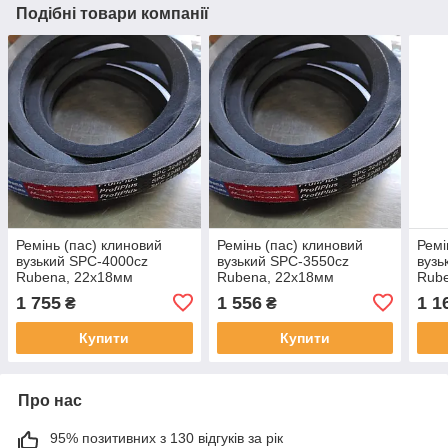
Подібні товари компанії
Ремінь (пас) клиновий
Ремінь (пас) клиновий
Ремі
вузький SPC-4000cz
вузький SPC-3550cz
вузь
Rubena, 22х18мм
Rubena, 22х18мм
Rub
1 755
1 556
1 1
₴
₴
Купити
Купити
Про нас
95% позитивних з 130 відгуків за рік