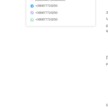
+380677720250
З
+380677720250
+380677720250
R
ц
Р
Ц