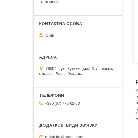
та ременів
Юрій
79054, вул. Кульчицької 3, Львівська
оласть,, Львів, Україна
К
е
б
+380 (67) 772-02-50
Р
pidsh.ltd@gmail.com