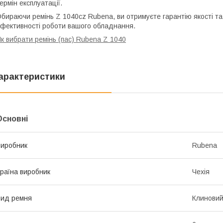
ермін експлуатації.
бираючи ремінь Z 1040cz Rubena, ви отримуєте гарантію якості та
фективності роботи вашого обладнання.
к вибрати ремінь (пас) Rubena Z 1040
арактеристики
Основні
иробник
Rubena
раїна виробник
Чехія
ид ремня
Клинови