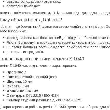
сільськогосподарських агрегатах;
побутових приладах.
авдяки своїм характеристикам, він ідеально підходить для передач
Чому обрати бренд Rubena?
ubena — це бренд, який славиться своєю надійністю та якістю. Ос
ього виробника:
Досвід: Rubena має багаторічний досвід у виробництві ременів
Якість: Всі продукти проходять суворий контроль якості, що га
Інновації: Компанія постійно вдосконалює свої технології, вп
характеристик продуктів.
Головні характеристики ременя Z 1040
емінь Z 1040 має ряд ключових характеристик:
Профіль:
Z
Тип:
класичний клиновий (пас)
Ширина:
10 мм
Висота:
6 мм
Довжина:
1040 мм
Стандарт:
DIN 2215 / ISO 4184
Температурний режим:
від -30°C до +80°C
і характеристики роблять ремінь Z 1040 ідеальним вибором для р