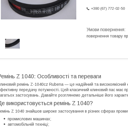
+380 (67) 772-02-50
повернення товару п
Ремінь Z 1040: Особливості та переваги
линовий ремінь Z-1040cz Rubena — це надійний та високоякісний е
фективну передачу потужності. Цей класичний клиновий пас має п
агатьох застосувань. Давайте розглянемо детальніше його характе
Де використовується ремінь Z 1040?
емінь Z 1040 знайшов широке застосування в різних сферах промис
промислових машинах;
автомобільній техніці;