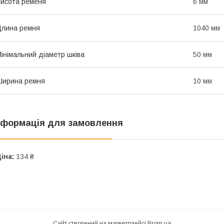
исота ременя
6 мм
лина ремня
1040 мм
інімальний діаметр шківа
50 мм
Ширина ремня
10 мм
нформація для замовлення
іна:
134 ₴
Сайт створений на маркетплейсі
Prom.ua