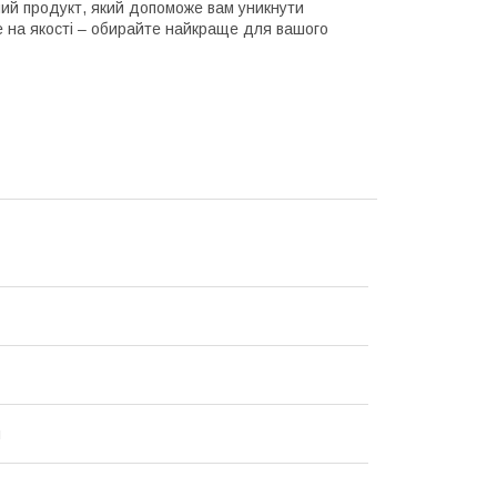
ний продукт, який допоможе вам уникнути
те на якості – обирайте найкраще для вашого
й