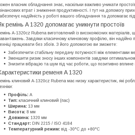
ожен власник обладнання знає, наскільки важливо уникати простої
інансових втрат і зниження продуктивності. І тут на допомогу при
абезпечує надійність у роботі вашого обладнання та допомагає під
Як ремінь A 1320 допомагає уникнути простоїв
емінь A-1320cz Rubena виготовлений із високоякісних матеріалів, що
авантажень. Завдяки класичному клиновому профілю, він надійно
ехніці працювати без збоїв. З його допомогою ви зможете:
Забезпечити стабільну передачу потужності між елементами ме
Зменшити ризик зносу інших компонентів завдяки оптимальном
Знизити вібрацію та шум під час роботи, що позитивно вплине
Характеристики ременя A 1320
емінь клиновий A-1320cz Rubena має низку характеристик, які робл
ехніки:
Профіль:
A
Тип:
класичний клиновий (пас)
Ширина:
13 мм
Висота:
8 мм
Довжина:
1320 мм
Стандарт:
DIN 2215 / ISO 4184
Температурний режим:
від -30°C до +80°C