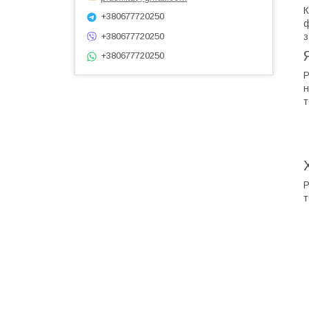
К
+380677720250
ф
з
+380677720250
+380677720250
Р
н
т
Р
т