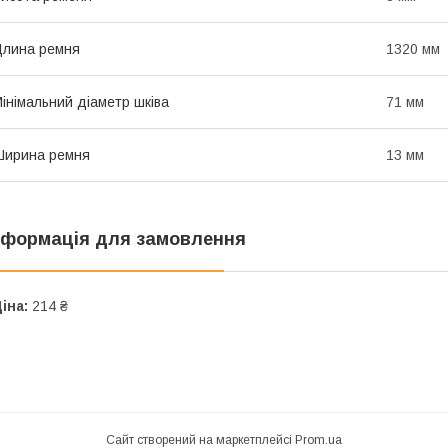
лина ремня
1320 мм
інімальний діаметр шківа
71 мм
Ширина ремня
13 мм
нформація для замовлення
іна:
214 ₴
Сайт створений на маркетплейсі
Prom.ua