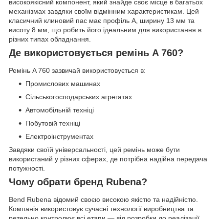
високоякісний компонент, який знайде своє місце в багатьох
механізмах завдяки своїм відмінним характеристикам. Цей
класичний клиновий пас має профіль A, ширину 13 мм та
висоту 8 мм, що робить його ідеальним для використання в
різних типах обладнання.
Де використовується ремінь A 760?
Ремінь A 760 зазвичай використовується в:
Промислових машинах
Сільськогосподарських агрегатах
Автомобільній техніці
Побутовій техніці
Електроінструментах
Завдяки своїй універсальності, цей ремінь може бути
використаний у різних сферах, де потрібна надійна передача
потужності.
Чому обрати бренд Rubena?
Bend Rubena відомий своєю високою якістю та надійністю.
Компанія використовує сучасні технології виробництва та
ретельно контролює всі етапи — від розробки до реалізації.