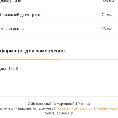
лина ремня
925 мм
інімальний діаметр шківа
71 мм
Ширина ремня
13 мм
нформація для замовлення
іна:
185 ₴
Сайт створений на маркетплейсі
Prom.ua
NUNJ Інтернет-магазин підшипників та ременів |
Поскаржитися на контент
|
Політика конф
Select Language
▼