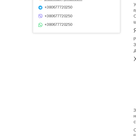
У
+380677720250
п
О
+380677720250
ш
+380677720250
Р
З
д
З
н
с
О
R