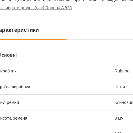
к вибрати ремінь (пас) Rubena A 925
арактеристики
Основні
иробник
Rubena
раїна виробник
Чехія
ид ремня
Клинови
исота ременя
8 мм