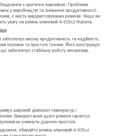
ь обладнання є критично важливою. Проблема
имок у виробництві та зниження продуктивності.
змів, є якість використовуваних ременів. Якщо ви
ть увагу на ремінь клиновий A-925cz Rubena.
іки
забезпечує високу продуктивність та надійність.
к поломок та простоїв техніки. Його конструкція
що забезпечує стабільну роботу механізмів.
тримує широкий діапазон температур і
ехніки. Використання цього ременя гарантує
 допомагає уникнути дорогих простоїв.
аднання, обирайте ремінь клиновий A-925cz
ищим стандартам якості.