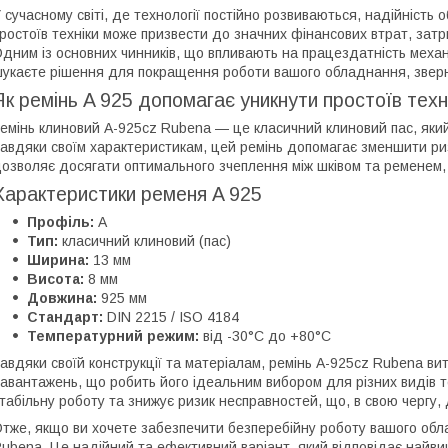
 сучасному світі, де технології постійно розвиваються, надійніст
ростоїв техніки може призвести до значних фінансових втрат, затр
дним із основних чинників, що впливають на працездатність механі
укаєте рішення для покращення роботи вашого обладнання, зверні
Як ремінь A 925 допомагає уникнути простоїв техн
емінь клиновий A-925cz Rubena — це класичний клиновий пас, який 
авдяки своїм характеристикам, цей ремінь допомагає зменшити ризи
озволяє досягати оптимального зчеплення між шківом та ременем, 
Характеристики ременя A 925
Профіль:
A
Тип:
класичний клиновий (пас)
Ширина:
13 мм
Висота:
8 мм
Довжина:
925 мм
Стандарт:
DIN 2215 / ISO 4184
Температурний режим:
від -30°C до +80°C
авдяки своїй конструкції та матеріалам, ремінь A-925cz Rubena ви
авантажень, що робить його ідеальним вибором для різних видів т
табільну роботу та знижує ризик несправностей, що, в свою чергу,
тже, якщо ви хочете забезпечити безперебійну роботу вашого обл
ubena. Це надійний та ефективний варіант, який відповідає найв