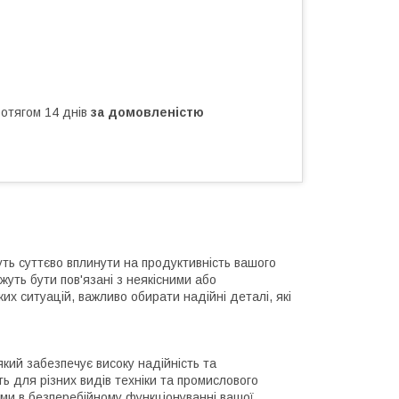
ротягом 14 днів
за домовленістю
жуть суттєво вплинути на продуктивність вашого
жуть бути пов'язані з неякісними або
х ситуацій, важливо обирати надійні деталі, які
кий забезпечує високу надійність та
ть для різних видів техніки та промислового
ми в безперебійному функціонуванні вашої