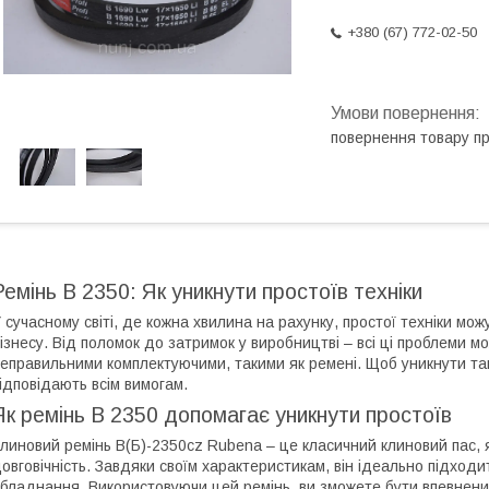
+380 (67) 772-02-50
повернення товару п
Ремінь B 2350: Як уникнути простоїв техніки
 сучасному світі, де кожна хвилина на рахунку, простої техніки мо
ізнесу. Від поломок до затримок у виробництві – всі ці проблеми мо
еправильними комплектуючими, такими як ремені. Щоб уникнути таки
ідповідають всім вимогам.
Як ремінь B 2350 допомагає уникнути простоїв
линовий ремінь B(Б)-2350cz Rubena – це класичний клиновий пас, я
овговічність. Завдяки своїм характеристикам, він ідеально підходи
бладнання. Використовуючи цей ремінь, ви зможете бути впевнени