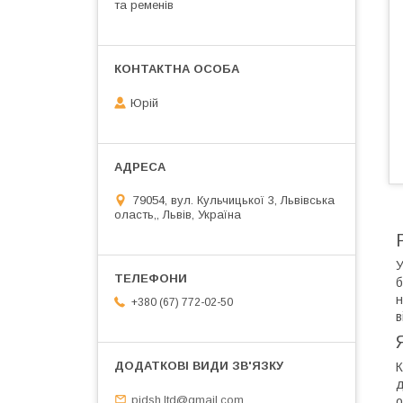
та ременів
Юрій
79054, вул. Кульчицької 3, Львівська
оласть,, Львів, Україна
У
б
н
+380 (67) 772-02-50
в
К
д
pidsh.ltd@gmail.com
о