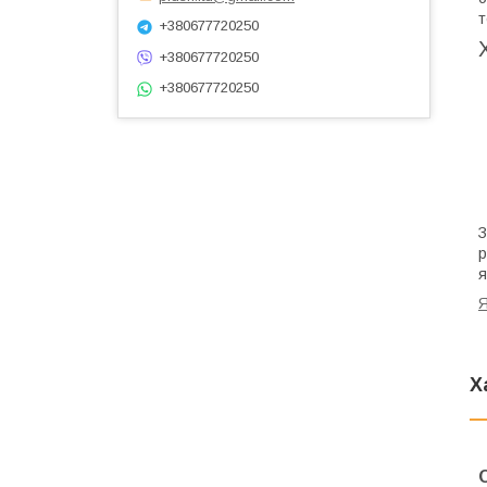
т
+380677720250
+380677720250
+380677720250
З
р
я
Я
Х