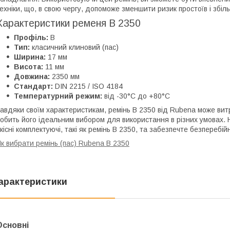
ехніки, що, в свою чергу, допоможе зменшити ризик простоїв і збіл
Характеристики ременя B 2350
Профіль:
B
Тип:
класичний клиновий (пас)
Ширина:
17 мм
Висота:
11 мм
Довжина:
2350 мм
Стандарт:
DIN 2215 / ISO 4184
Температурний режим:
від -30°C до +80°C
авдяки своїм характеристикам, ремінь B 2350 від Rubena може ви
обить його ідеальним вибором для використання в різних умовах. 
кісні комплектуючі, такі як ремінь B 2350, та забезпечте безпереб
к вибрати ремінь (пас) Rubena B 2350
арактеристики
Основні