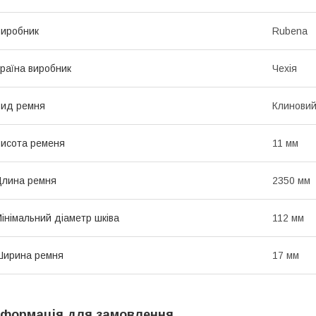
иробник
Rubena
раїна виробник
Чехія
ид ремня
Клинови
исота ременя
11 мм
лина ремня
2350 мм
інімальний діаметр шківа
112 мм
Ширина ремня
17 мм
нформація для замовлення