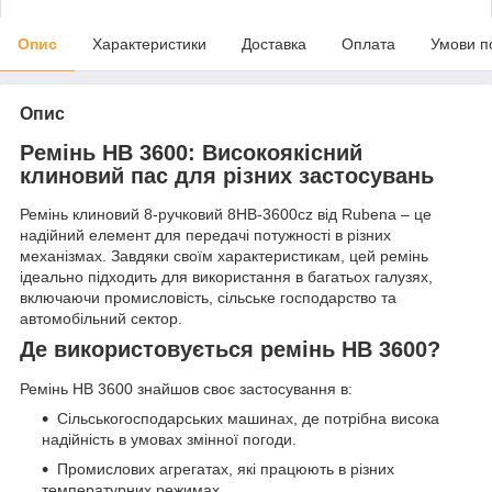
Опис
Характеристики
Доставка
Оплата
Умови п
Опис
Ремінь HB 3600: Високоякісний
клиновий пас для різних застосувань
Ремінь клиновий 8-ручковий 8HB-3600cz від Rubena – це
надійний елемент для передачі потужності в різних
механізмах. Завдяки своїм характеристикам, цей ремінь
ідеально підходить для використання в багатьох галузях,
включаючи промисловість, сільське господарство та
автомобільний сектор.
Де використовується ремінь HB 3600?
Ремінь HB 3600 знайшов своє застосування в:
Сільськогосподарських машинах, де потрібна висока
надійність в умовах змінної погоди.
Промислових агрегатах, які працюють в різних
температурних режимах.