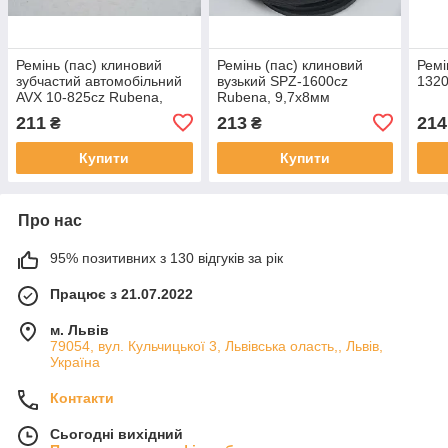
Ремінь (пас) клиновий
Ремінь (пас) клиновий
Ремі
зубчастий автомобільний
вузький SPZ-1600cz
1320
AVX 10-825cz Rubena,
Rubena, 9,7х8мм
8.5х8мм
211
213
214
₴
₴
Купити
Купити
Про нас
95% позитивних з 130 відгуків за рік
Працює з 21.07.2022
м. Львів
79054, вул. Кульчицької 3, Львівська оласть,, Львів,
Україна
Контакти
Сьогодні вихідний