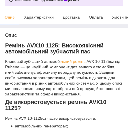
Опис
Характеристики
Доставка
Оплата
Умови п
Опис
Ремінь AVX10 1125: Високоякісний
автомобільний зубчастий пас
Клиновий зубчастий автомоб
ільний ремінь
AVX 10-1125cz від
Rubena — це надійний компонент для вашого автомобіля,
який забезпечує ефективну передачу потужності. Завдяки
своїм високим характеристикам, цей ремінь підходить для
використання в різних автомобільних системах. У цьому описі
ми розглянемо, чому варто обрати цей продукт, його основні
характеристики та сфери використання.
Де використовується ремінь AVX10
1125?
Ремінь AVX 10-1125cz часто використовується в:
автомобільних генераторах;