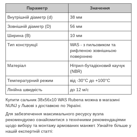
Параметр
Значення
Внутрішній діаметр (d)
38 мм
Зовнішній діаметр (D)
56 мм
Ширина (B)
10 мм
Тип конструкції
WAS - з пильовиком та
рифленою зовнішньою
поверхнею
Матеріал
Нітрил-бутадієновий каучук
(NBR)
Температурний режим
від -30°C до +100°C
Лінійна швидкість
до 12 м/с
Купити сальник 38x56x10 WAS Rubena можна в магазині
NUNJ у Львові з доставкою по Україні.
Для забезпечення максимального ресурсу вузла
рекомендуємо ознайомитися з технічними рекомендаціями
щодо вибору та монтажу армованих манжет. Узнайте більше у
нашій експертній статті: