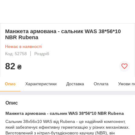
Манжета армована - сальник WAS 38*56*10
NBR Rubena
Немає в наявності
Код: 52758
Роздріб
82
₴
Опис
Характеристики
Доставка
Оплата
Умови п
Опис
Манжета армована - сальник WAS 38*56*10 NBR Rubena
Сальник 38x56x10 WAS від Rubena - це надійний компонент,
який забезпечує ефективну герметизацію у різних механізмах.
Виготовлений з нітрил-бутадієнового каучуку (NBR), він