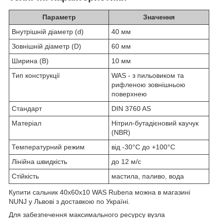
Параметр
Значення
Внутрішній діаметр (d)
40 мм
Зовнішній діаметр (D)
60 мм
Ширина (B)
10 мм
Тип конструкції
WAS - з пильовиком та
рифленою зовнішньою
поверхнею
Стандарт
DIN 3760 AS
Матеріал
Нітрил-бутадієновий каучук
(NBR)
Температурний режим
від -30°C до +100°C
Лінійна швидкість
до 12 м/с
Стійкість
мастила, паливо, вода
Купити сальник 40x60x10 WAS Rubena можна в магазині
NUNJ у Львові з доставкою по Україні.
Для забезпечення максимального ресурсу вузла