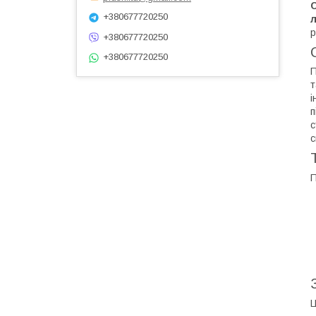
+380677720250
л
p
+380677720250
+380677720250
П
т
і
п
с
с
П
Ц