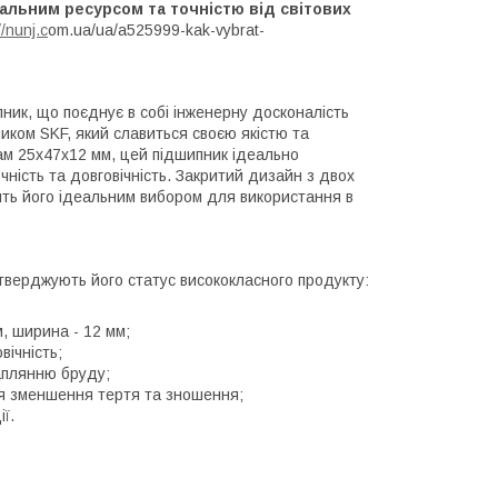
альним ресурсом та точністю від світових
//nunj.c
om.ua/ua/a525999-kak-vybrat-
ик, що поєднує в собі інженерну досконалість
иком SKF, який славиться своєю якістю та
рам 25x47x12 мм, цей підшипник ідеально
чність та довговічність. Закритий дизайн з двох
бить його ідеальним вибором для використання в
дтверджують його статус висококласного продукту:
м, ширина - 12 мм;
вічність;
аплянню бруду;
я зменшення тертя та зношення;
ї.