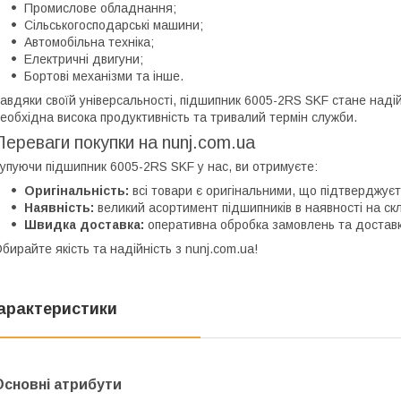
Промислове обладнання;
Сільськогосподарські машини;
Автомобільна техніка;
Електричні двигуни;
Бортові механізми та інше.
авдяки своїй універсальності, підшипник 6005-2RS SKF стане надій
еобхідна висока продуктивність та тривалий термін служби.
Переваги покупки на nunj.com.ua
упуючи підшипник 6005-2RS SKF у нас, ви отримуєте:
Оригінальність:
всі товари є оригінальними, що підтверджує
Наявність:
великий асортимент підшипників в наявності на скл
Швидка доставка:
оперативна обробка замовлень та доставка
бирайте якість та надійність з nunj.com.ua!
арактеристики
Основні атрибути