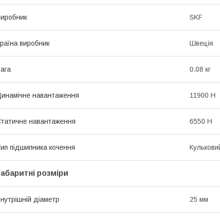
иробник
SKF
раїна виробник
Швеція
ага
0.08 кг
инамічне навантаження
11900 Н
татичне навантаження
6550 Н
ип підшипника кочення
Кулькови
Габаритні розміри
нутрішній діаметр
25 мм