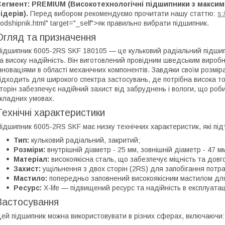
Сегмент: PREMIUM (Високотехнологічні підшипники з максим
ідерів).
Перед вибором рекомендуємо прочитати нашу статтю:
s:
odshipnik.html" target="_self">як правильно вибрати підшипник.
Огляд та призначення
ідшипник 6005-2RS SKF 180105 — це кульковий радіальний підшипн
а високу надійність. Він виготовлений провідним шведським виробн
нноваціями в області механічних компонентів. Завдяки своїм розмі
ідходить для широкого спектра застосувань, де потрібна висока то
торін забезпечує надійний захист від забруднень і вологи, що ро
кладних умовах.
Технічні характеристики
ідшипник 6005-2RS SKF має низку технічних характеристик, які пі
Тип:
кульковий радіальний, закритий;
Розміри:
внутрішній діаметр - 25 мм, зовнішній діаметр - 47 м
Матеріал:
високоякісна сталь, що забезпечує міцність та довго
Захист:
ущільнення з двох сторін (2RS) для запобігання потр
Мастило:
попередньо заповнений високоякісним мастилом дл
Ресурс:
X-life — підвищений ресурс та надійність в експлуатаці
Застосування
ей підшипник можна використовувати в різних сферах, включаючи: