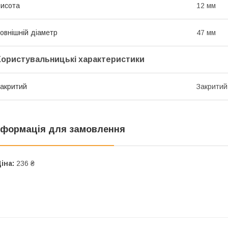
исота
12 мм
овнішній діаметр
47 мм
Користувальницькі характеристики
акритий
Закритий
нформація для замовлення
іна:
236 ₴