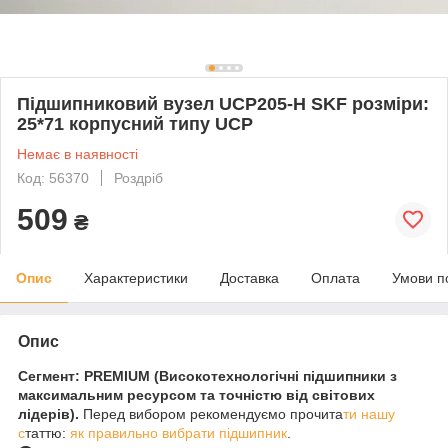
Підшипниковий вузел UCP205-H SKF розміри:
25*71 корпусний типу UCP
Немає в наявності
Код: 56370
Роздріб
509
₴
Опис
Характеристики
Доставка
Оплата
Умови п
Опис
Сегмент: PREMIUM (Високотехнологічні підшипники з
максимальним ресурсом та точністю від світових
лідерів).
Перед вибором рекомендуємо прочита
ти нашу
с
таттю:
як правильно вибрати підшипник
.