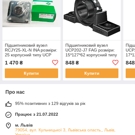
Підшипниковий вузел
Підшипниковий вузел
Підш
RCJY25-XL-N INA розміри:
UCP202-J7 FAG розміри:
UCP2
25 корпусний типу UCP
15*127*62 корпусний типу
17*1
UCP
UCP
1 470
848
848
₴
₴
Купити
Купити
Про нас
95% позитивних з 129 відгуків за рік
Працює з 21.07.2022
м. Львів
79054, вул. Кульчицької 3, Львівська оласть,, Львів,
Україна