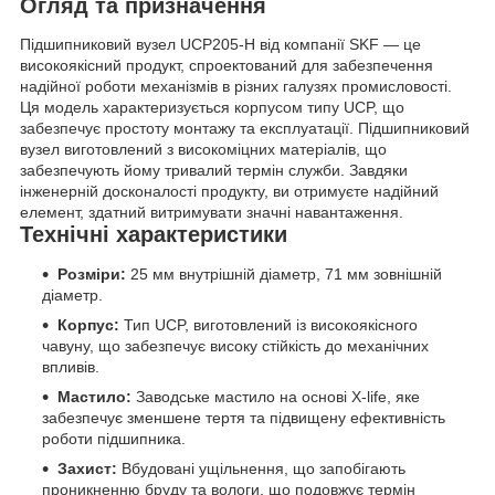
Огляд та призначення
Підшипниковий вузел UCP205-H від компанії SKF — це
високоякісний продукт, спроектований для забезпечення
надійної роботи механізмів в різних галузях промисловості.
Ця модель характеризується корпусом типу UCP, що
забезпечує простоту монтажу та експлуатації. Підшипниковий
вузел виготовлений з високоміцних матеріалів, що
забезпечують йому тривалий термін служби. Завдяки
інженерній досконалості продукту, ви отримуєте надійний
елемент, здатний витримувати значні навантаження.
Технічні характеристики
Розміри:
25 мм внутрішній діаметр, 71 мм зовнішній
діаметр.
Корпус:
Тип UCP, виготовлений із високоякісного
чавуну, що забезпечує високу стійкість до механічних
впливів.
Мастило:
Заводське мастило на основі X-life, яке
забезпечує зменшене тертя та підвищену ефективність
роботи підшипника.
Захист:
Вбудовані ущільнення, що запобігають
проникненню бруду та вологи, що подовжує термін