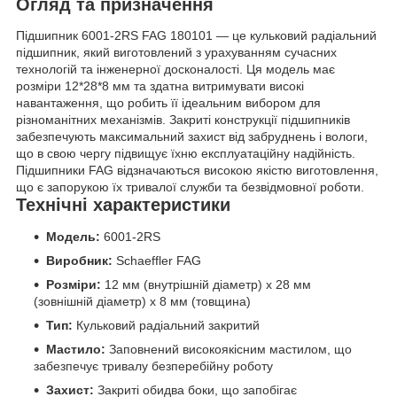
Огляд та призначення
Підшипник 6001-2RS FAG 180101 — це кульковий радіальний
підшипник, який виготовлений з урахуванням сучасних
технологій та інженерної досконалості. Ця модель має
розміри 12*28*8 мм та здатна витримувати високі
навантаження, що робить її ідеальним вибором для
різноманітних механізмів. Закриті конструкції підшипників
забезпечують максимальний захист від забруднень і вологи,
що в свою чергу підвищує їхню експлуатаційну надійність.
Підшипники FAG відзначаються високою якістю виготовлення,
що є запорукою їх тривалої служби та безвідмовної роботи.
Технічні характеристики
Модель:
6001-2RS
Виробник:
Schaeffler FAG
Розміри:
12 мм (внутрішній діаметр) x 28 мм
(зовнішній діаметр) x 8 мм (товщина)
Тип:
Кульковий радіальний закритий
Мастило:
Заповнений високоякісним мастилом, що
забезпечує тривалу безперебійну роботу
Захист:
Закриті обидва боки, що запобігає