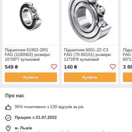
Підшипник 61902-2RS
Підшипник 6001-2Z-C3
Підш
FAG (1180902) розміри:
FAG (70-80101) розміри:
FAG 
15*28*7 кульковий
12*28*8 кульковий
60*1
радіальний закритий
радіальний закритий
раді
549
140
3 8
₴
₴
Купити
Купити
Про нас
95% позитивних з 130 відгуків за рік
Працює з 21.07.2022
м. Львів