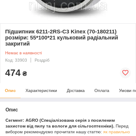
Підшипник 6211-2RS-C3 Kinex (70-180211)
розміри: 55*100*21 кульковий радіальний
закритий
Немає в наявності
Код: 33903
Роздріб
474
₴
Опис
Характеристики
Доставка
Оплата
Умови п
Опис
Сегмент: AGRO (Спеціалізована серія з посиленим
захистом від пилу та вологи для сільгосптехніки).
Перед
вибором рекомендуємо прочитати нашу статтю:
як правильно