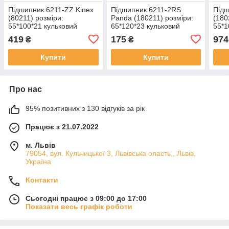
Підшипник 6211-ZZ Kinex
Підшипник 6211-2RS
Підш
(80211) розміри:
Panda (180211) розміри:
(180
55*100*21 кульковий
65*120*23 кульковий
55*1
радіальний закритий
радіальний закритий
раді
419
175
974
₴
₴
Купити
Купити
Про нас
95% позитивних з 130 відгуків за рік
Працює з 21.07.2022
м. Львів
79054, вул. Кульчицької 3, Львівська оласть,, Львів,
Україна
Контакти
Сьогодні працює з 09:00 до 17:00
Показати весь графік роботи