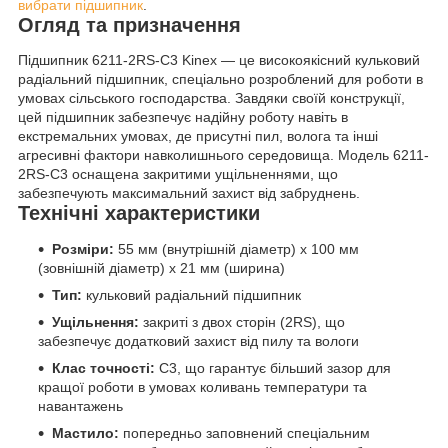
вибрати підшипник
.
Огляд та призначення
Підшипник 6211-2RS-C3 Kinex — це високоякісний кульковий
радіальний підшипник, спеціально розроблений для роботи в
умовах сільського господарства. Завдяки своїй конструкції,
цей підшипник забезпечує надійну роботу навіть в
екстремальних умовах, де присутні пил, волога та інші
агресивні фактори навколишнього середовища. Модель 6211-
2RS-C3 оснащена закритими ущільненнями, що
забезпечують максимальний захист від забруднень.
Технічні характеристики
Розміри:
55 мм (внутрішній діаметр) x 100 мм
(зовнішній діаметр) x 21 мм (ширина)
Тип:
кульковий радіальний підшипник
Ущільнення:
закриті з двох сторін (2RS), що
забезпечує додатковий захист від пилу та вологи
Клас точності:
C3, що гарантує більший зазор для
кращої роботи в умовах коливань температури та
навантажень
Мастило:
попередньо заповнений спеціальним