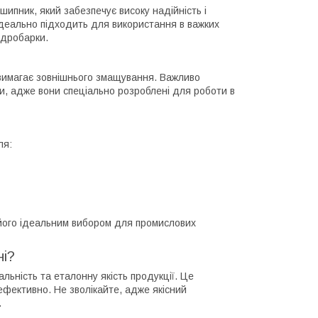
пник, який забезпечує високу надійність і
 ідеально підходить для використання в важких
 дробарки.
 вимагає зовнішнього змащування. Важливо
ми, адже вони спеціально розроблені для роботи в
ля:
його ідеальним вибором для промислових
ні?
льність та еталонну якість продукції. Це
фективно. Не зволікайте, адже якісний
.