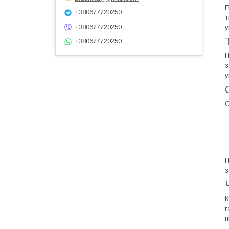
П
+380677720250
т
у
+380677720250
+380677720250
Ц
з
у
С
Ц
з
К
г
п