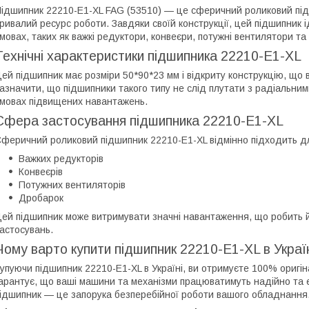
ідшипник 22210-E1-XL FAG (53510) — це сферичний роликовий підши
ривалий ресурс роботи. Завдяки своїй конструкції, цей підшипник
мовах, таких як важкі редуктори, конвеєри, потужні вентилятори та
Технічні характеристики підшипника 22210-E1-XL
ей підшипник має розміри 50*90*23 мм і відкриту конструкцію, що
азначити, що підшипники такого типу не слід плутати з радіальни
мовах підвищених навантажень.
Сфера застосування підшипника 22210-E1-XL
феричний роликовий підшипник 22210-E1-XL відмінно підходить д
Важких редукторів
Конвеєрів
Потужних вентиляторів
Дробарок
ей підшипник може витримувати значні навантаження, що робить 
астосувань.
Чому варто купити підшипник 22210-E1-XL в Украї
упуючи підшипник 22210-E1-XL в Україні, ви отримуєте 100% оригіна
арантує, що ваші машини та механізми працюватимуть надійно та е
ідшипник — це запорука безперебійної роботи вашого обладнання