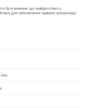
ете бути впевнені, що знайдете його у
ий крок для забезпечення тривалої експлуатації
r FAG
а