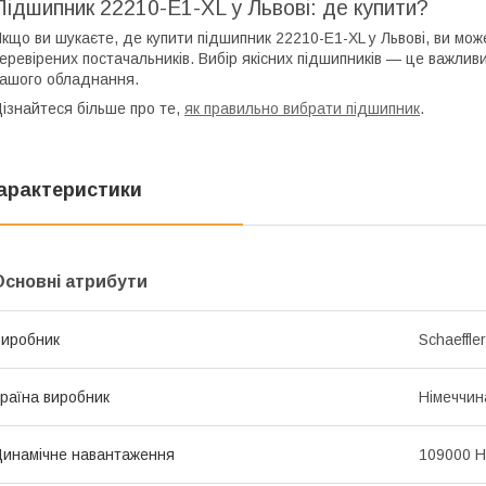
Підшипник 22210-E1-XL у Львові: де купити?
кщо ви шукаєте, де купити підшипник 22210-E1-XL у Львові, ви мож
еревірених постачальників. Вибір якісних підшипників — це важлив
ашого обладнання.
ізнайтеся більше про те,
як правильно вибрати підшипник
.
арактеристики
Основні атрибути
иробник
Schaeffle
раїна виробник
Німеччин
инамічне навантаження
109000 Н