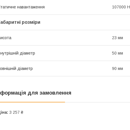
татичне навантаження
107000 Н
Габаритні розміри
исота
23 мм
нутрішній діаметр
50 мм
овнішній діаметр
90 мм
нформація для замовлення
іна:
3 257 ₴