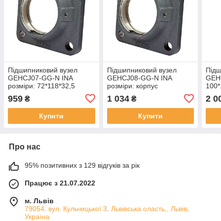
Підшипниковий вузел
Підшипниковий вузел
Підш
GEHCJ07-GG-N INA
GEHCJ08-GG-N INA
GEHC
розміри: 72*118*32,5
розміри: корпус
100*
корпус
959
1 034
2 0
₴
₴
Купити
Купити
Про нас
95% позитивних з 129 відгуків за рік
Працює з 21.07.2022
м. Львів
79054, вул. Кульчицької 3, Львівська оласть,, Львів,
Україна