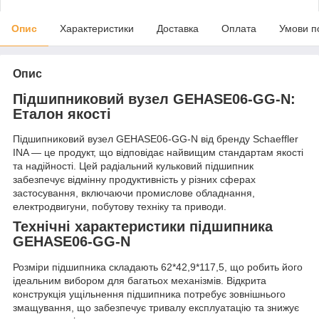
Опис
Характеристики
Доставка
Оплата
Умови п
Опис
Підшипниковий вузел GEHASE06-GG-N:
Еталон якості
Підшипниковий вузел GEHASE06-GG-N від бренду Schaeffler
INA — це продукт, що відповідає найвищим стандартам якості
та надійності. Цей радіальний кульковий підшипник
забезпечує відмінну продуктивність у різних сферах
застосування, включаючи промислове обладнання,
електродвигуни, побутову техніку та приводи.
Технічні характеристики підшипника
GEHASE06-GG-N
Розміри підшипника складають 62*42,9*117,5, що робить його
ідеальним вибором для багатьох механізмів. Відкрита
конструкція ущільнення підшипника потребує зовнішнього
змащування, що забезпечує тривалу експлуатацію та знижує