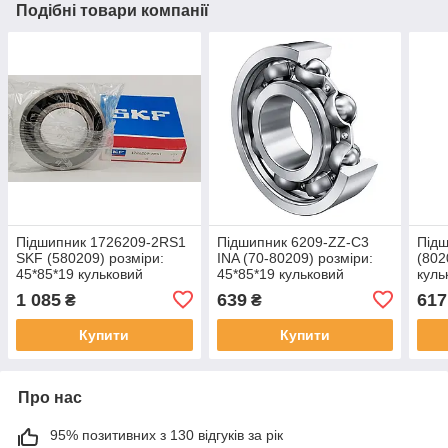
Подібні товари компанії
Підшипник 1726209-2RS1
Підшипник 6209-ZZ-C3
Підш
SKF (580209) розміри:
INA (70-80209) розміри:
(802
45*85*19 кульковий
45*85*19 кульковий
куль
радіальний закритий
радіальний закритий
закр
1 085
639
617
₴
₴
Купити
Купити
Про нас
95% позитивних з 130 відгуків за рік