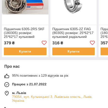
Підшипник 6305-2RS SKF
Підшипник 6305-2Z FAG
Під
(180305) розміри:
(80305) розміри: 25*62*17
(180
25*62*17 кульковий
кульковий радіальний
25*6
радіальний закритий
закритий
раді
379
316
357
₴
₴
Купити
Купити
Про нас
95% позитивних з 129 відгуків за рік
Працює з 21.07.2022
м. Львів
79054, вул. Кульчицької 3, Львівська оласть,, Львів,
Україна