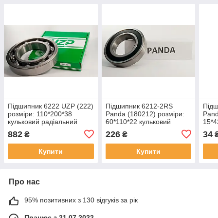
Підшипник 6222 UZP (222)
Підшипник 6212-2RS
Підш
розміри: 110*200*38
Panda (180212) розміри:
Pand
кульковий радіальний
60*110*22 кульковий
15*4
радіальний закритий
раді
882
226
34
₴
₴
Купити
Купити
Про нас
95% позитивних з 130 відгуків за рік
Працює з 21.07.2022