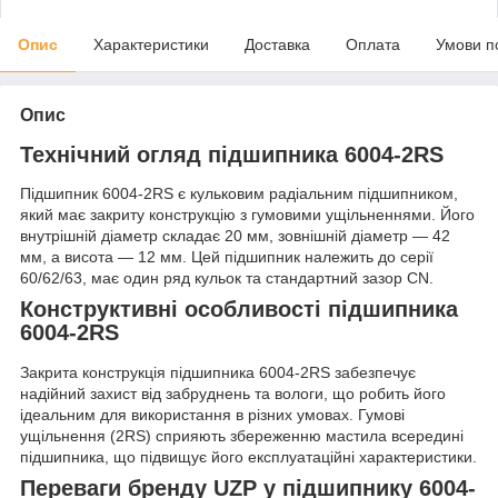
Опис
Характеристики
Доставка
Оплата
Умови п
Опис
Технічний огляд підшипника 6004-2RS
Підшипник 6004-2RS є кульковим радіальним підшипником,
який має закриту конструкцію з гумовими ущільненнями. Його
внутрішній діаметр складає 20 мм, зовнішній діаметр — 42
мм, а висота — 12 мм. Цей підшипник належить до серії
60/62/63, має один ряд кульок та стандартний зазор CN.
Конструктивні особливості підшипника
6004-2RS
Закрита конструкція підшипника 6004-2RS забезпечує
надійний захист від забруднень та вологи, що робить його
ідеальним для використання в різних умовах. Гумові
ущільнення (2RS) сприяють збереженню мастила всередині
підшипника, що підвищує його експлуатаційні характеристики.
Переваги бренду UZP у підшипнику 6004-