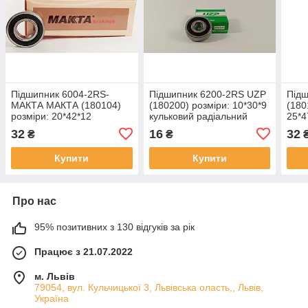
Підшипник 6004-2RS-
Підшипник 6200-2RS UZP
Під
МАКТА МАКТА (180104)
(180200) розміри: 10*30*9
(180
розміри: 20*42*12
кульковий радіальний
25*4
кульковий радіальний
закритий
раді
32
16
32
₴
₴
закритий
Купити
Купити
Про нас
95% позитивних з 130 відгуків за рік
Працює з 21.07.2022
м. Львів
79054, вул. Кульчицької 3, Львівська оласть,, Львів,
Україна