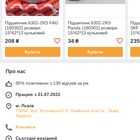
Підшипник 6302-2RS FAG
Підшипник 6302-2RS
Підш
(180302) розміри:
Panda (180302) розміри:
SKF 
15*42*13 кульковий
15*42*13 кульковий
15*4
радіальний закритий
радіальний закритий
раді
208
34
235
₴
₴
Купити
Купити
Про нас
95% позитивних з 130 відгуків за рік
Працює з 21.07.2022
м. Львів
79054, вул. Кульчицької 3, Львівська оласть,, Львів,
Україна
Контакти
Сьогодні вихідний