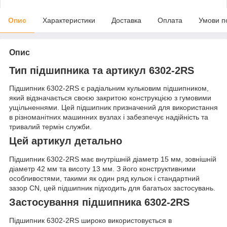
Опис
Характеристики
Доставка
Оплата
Умови п
Опис
Тип підшипника та артикул 6302-2RS
Підшипник 6302-2RS є радіальним кульковим підшипником,
який відзначається своєю закритою конструкцією з гумовими
ущільненнями. Цей підшипник призначений для використання
в різноманітних машинних вузлах і забезпечує надійність та
тривалий термін служби.
Цей артикул детально
Підшипник 6302-2RS має внутрішній діаметр 15 мм, зовнішній
діаметр 42 мм та висоту 13 мм. З його конструктивними
особливостями, такими як один ряд кульок і стандартний
зазор CN, цей підшипник підходить для багатьох застосувань.
Застосування підшипника 6302-2RS
Підшипник 6302-2RS широко використовується в