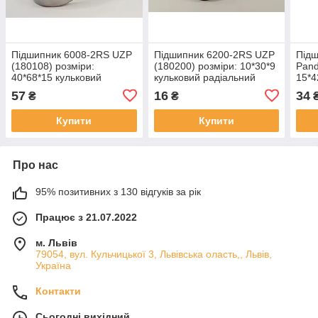
Підшипник 6008-2RS UZP
Підшипник 6200-2RS UZP
Підш
(180108) розміри:
(180200) розміри: 10*30*9
Pand
40*68*15 кульковий
кульковий радіальний
15*4
радіальний закритий
закритий
раді
57
16
34
₴
₴
Купити
Купити
Про нас
95% позитивних з 130 відгуків за рік
Працює з 21.07.2022
м. Львів
79054, вул. Кульчицької 3, Львівська оласть,, Львів,
Україна
Контакти
Сьогодні вихідний