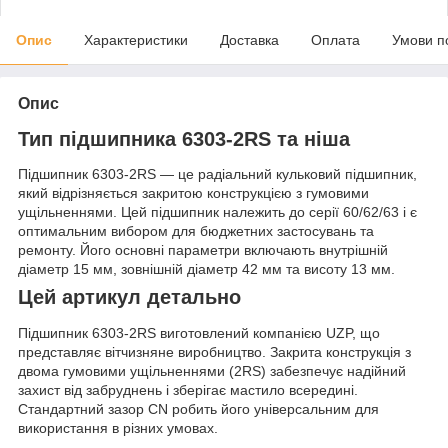
Опис
Характеристики
Доставка
Оплата
Умови п
Опис
Тип підшипника 6303-2RS та ніша
Підшипник 6303-2RS — це радіальний кульковий підшипник,
який відрізняється закритою конструкцією з гумовими
ущільненнями. Цей підшипник належить до серії 60/62/63 і є
оптимальним вибором для бюджетних застосувань та
ремонту. Його основні параметри включають внутрішній
діаметр 15 мм, зовнішній діаметр 42 мм та висоту 13 мм.
Цей артикул детально
Підшипник 6303-2RS виготовлений компанією UZP, що
представляє вітчизняне виробництво. Закрита конструкція з
двома гумовими ущільненнями (2RS) забезпечує надійний
захист від забруднень і зберігає мастило всередині.
Стандартний зазор CN робить його універсальним для
використання в різних умовах.