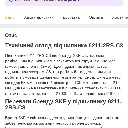
Опис
Характеристики
Доставка
Оплата
Умови п
Опис
Технічний огляд підшипника 6211-2RS-C3
Підшипник 6211-2RS-C3 від бренду SKF є кульковим
радіальним підшипником з закритою конструкцією, що має
гумові ущільнення (2RS). Цей підшипник відзначається
підвищеним зазором C3, що робить його ідеальним для
роботи в умовах підвищених температур. Внутрішній діаметр
складає 55 мм, зовнішній діаметр — 100 мм, а висота — 21
мм. Динамічне навантаження підшипника становить 46200 Н,
статичне навантаження — 29000 Н. Вага підшипника 0,616 кг.
Переваги бренду SKF у підшипнику 6211-
2RS-C3
Бренд SKF є світовим лідером у виробництві підшипників, що
забезпечує максимальний ресурс та точні допуски.