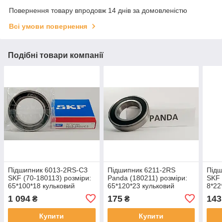
Повернення товару впродовж 14 днів за домовленістю
Всі умови повернення
Подібні товари компанії
Підшипник 6013-2RS-C3
Підшипник 6211-2RS
Підш
SKF (70-180113) розміри:
Panda (180211) розміри:
SKF 
65*100*18 кульковий
65*120*23 кульковий
8*22
радіальний закритий
радіальний закритий
раді
1 094
175
143
₴
₴
Купити
Купити