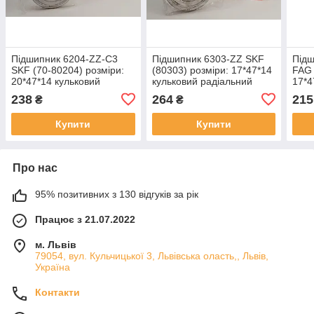
Підшипник 6204-ZZ-C3
Підшипник 6303-ZZ SKF
Підш
SKF (70-80204) розміри:
(80303) розміри: 17*47*14
FAG 
20*47*14 кульковий
кульковий радіальний
17*4
радіальний закритий
закритий
раді
238
264
215
₴
₴
Купити
Купити
Про нас
95% позитивних з 130 відгуків за рік
Працює з 21.07.2022
м. Львів
79054, вул. Кульчицької 3, Львівська оласть,, Львів,
Україна
Контакти