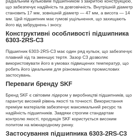
радіальним кульковим підшипником з закритою конструкцією,
що забезпечує надійність та довговічність. Внутрішній діаметр
становить 17 мм, зовнішній діаметр — 47 мм, а висота — 14
мм. Цей підшипник має гумові ущільнення, що захищають
його від забруднень і зносу.
Конструктивні особливості підшипника
6303-2RS-C3
Підшипник 6303-2RS-C3 має один ряд кульок, що забезпечує
плавний хід та зменшує тертя. Зазор C3 дозволяє
використовувати його в умовах підвищених температур, що
робить його ідеальним для різноманітних промислових
застосувань.
Переваги бренду SKF
Бренд SKF є світовим лідером у виробництві підшипників, що
гарантує високий рівень якості та точності. Використання
преміум матеріалів забезпечує максимальний ресурс та
надійність підшипників. Завдяки строгим стандартам
контролю якості, продукція SKF користується високим
попитом на міжнародному ринку.
Застосування підшипника 6303-2RS-C3