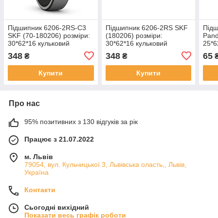
Підшипник 6206-2RS-C3
Підшипник 6206-2RS SKF
Підш
SKF (70-180206) розміри:
(180206) розміри:
Pand
30*62*16 кульковий
30*62*16 кульковий
25*6
радіальний закритий
радіальний закритий
раді
348
348
65
₴
₴
Купити
Купити
Про нас
95% позитивних з 130 відгуків за рік
Працює з 21.07.2022
м. Львів
79054, вул. Кульчицької 3, Львівська оласть,, Львів,
Україна
Контакти
Сьогодні вихідний
Показати весь графік роботи