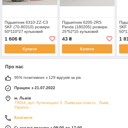
Підшипник 6310-ZZ-C3
Підшипник 6205-2RS
Підш
SKF (70-80310) розміри:
Panda (180205) розміри:
SKF 
50*110*27 кульковий
25*52*15 кульковий
50*1
радіальний закритий
радіальний закритий
раді
1 606
43
1 8
₴
₴
Купити
Купити
Про нас
95% позитивних з 129 відгуків за рік
Працює з 21.07.2022
м. Львів
79054, вул. Кульчицької 3, Львівська оласть,, Львів,
Україна
Контакти
Сьогодні працює з 09:00 до 17:00