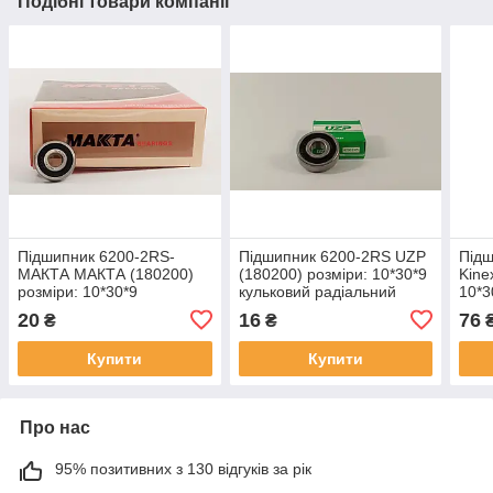
Подібні товари компанії
Підшипник 6200-2RS-
Підшипник 6200-2RS UZP
Підш
МАКТА МАКТА (180200)
(180200) розміри: 10*30*9
Kine
розміри: 10*30*9
кульковий радіальний
10*3
кульковий радіальний
закритий
раді
20
16
76
₴
₴
закритий
Купити
Купити
Про нас
95% позитивних з 130 відгуків за рік