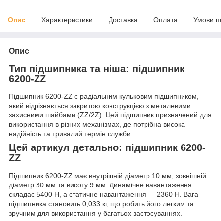
Опис
Характеристики
Доставка
Оплата
Умови п
Опис
Тип підшипника та ніша: підшипник
6200-ZZ
Підшипник 6200-ZZ є радіальним кульковим підшипником,
який відрізняється закритою конструкцією з металевими
захисними шайбами (ZZ/2Z). Цей підшипник призначений для
використання в різних механізмах, де потрібна висока
надійність та тривалий термін служби.
Цей артикул детально: підшипник 6200-
ZZ
Підшипник 6200-ZZ має внутрішній діаметр 10 мм, зовнішній
діаметр 30 мм та висоту 9 мм. Динамічне навантаження
складає 5400 Н, а статичне навантаження — 2360 Н. Вага
підшипника становить 0,033 кг, що робить його легким та
зручним для використання у багатьох застосуваннях.