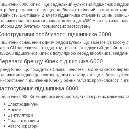
ідшипник 6000 Kinex – це радіальний кульковий підшипник з відкр
отребує регулярного змащення. Він виготовлений за стандартами I
адійність. Внутрішній діаметр підшипника становить 10 мм, зовнішн
ідшипник має динамічне навантаження до 4580 Н та статичне нав
ибором для багатьох промислових застосувань.
Конструктивні особливості підшипника 6000
ідшипник оснащений одним рядом кульок, що забезпечує високу ста
азор CN забезпечує стандартну точність, а відкритий дизайн доз
0/62/63 підшипників Kinex є популярною серед виробників, завдяки 
Переваги бренду Kinex підшипника 6000
ренд Kinex, що походить з Словаччини/Чехії, відомий своєю пере
ідшипників відповідає міжнародним стандартам, що забезпечує їхн
икористання підшипників Kinex у різних галузях промисловості підтв
Застосування підшипника 6000
ідшипник 6000 Kinex широко використовується в різних машинах та 
Електродвигуни
Насоси
Вентилятори
Пральні машини
Автогенератори