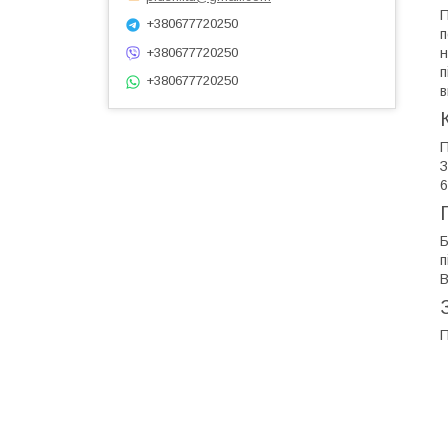
П
+380677720250
п
н
+380677720250
п
+380677720250
в
П
З
6
Б
п
В
П