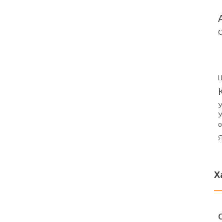
С
Ц
У
У
о
Я
Х