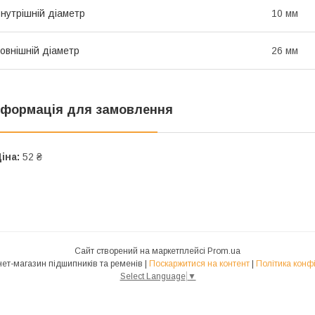
нутрішній діаметр
10 мм
овнішній діаметр
26 мм
нформація для замовлення
іна:
52 ₴
Сайт створений на маркетплейсі
Prom.ua
NUNJ Інтернет-магазин підшипників та ременів |
Поскаржитися на контент
|
Політика конф
Select Language
▼