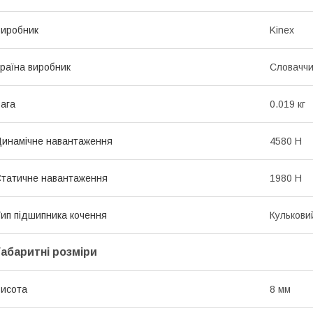
иробник
Kinex
раїна виробник
Словачч
ага
0.019 кг
инамічне навантаження
4580 Н
татичне навантаження
1980 Н
ип підшипника кочення
Кулькови
Габаритні розміри
исота
8 мм