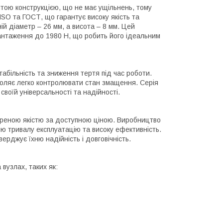
итою конструкцією, що не має ущільнень, тому
SO та ГОСТ, що гарантує високу якість та
ій діаметр – 26 мм, а висота – 8 мм. Цей
антаження до 1980 Н, що робить його ідеальним
більність та зниження тертя під час роботи.
воляє легко контролювати стан змащення. Серія
своїй універсальності та надійності.
віреною якістю за доступною ціною. Виробництво
ю тривалу експлуатацію та високу ефективність.
ерджує їхню надійність і довговічність.
вузлах, таких як: