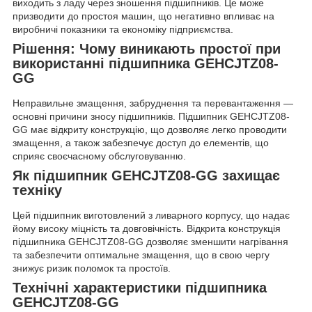
виходить з ладу через зношення підшипників. Це може
призводити до простоя машин, що негативно впливає на
виробничі показники та економіку підприємства.
Рішення: Чому виникають простої при
використанні підшипника GEHCJTZ08-
GG
Неправильне змащення, забруднення та перевантаження —
основні причини зносу підшипників. Підшипник GEHCJTZ08-
GG має відкриту конструкцію, що дозволяє легко проводити
змащення, а також забезпечує доступ до елементів, що
сприяє своєчасному обслуговуванню.
Як підшипник GEHCJTZ08-GG захищає
техніку
Цей підшипник виготовлений з ливарного корпусу, що надає
йому високу міцність та довговічність. Відкрита конструкція
підшипника GEHCJTZ08-GG дозволяє зменшити нагрівання
та забезпечити оптимальне змащення, що в свою чергу
знижує ризик поломок та простоїв.
Технічні характеристики підшипника
GEHCJTZ08-GG