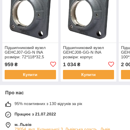
Підшипниковий вузел
Підшипниковий вузел
Підш
GEHCJ07-GG-N INA
GEHCJ08-GG-N INA
GEHC
розміри: 72*118*32,5
розміри: корпус
100*
корпус
959
1 034
2 0
₴
₴
Купити
Купити
Про нас
95% позитивних з 130 відгуків за рік
Працює з 21.07.2022
м. Львів
79054, вул. Кульчицької 3, Львівська оласть,, Львів,