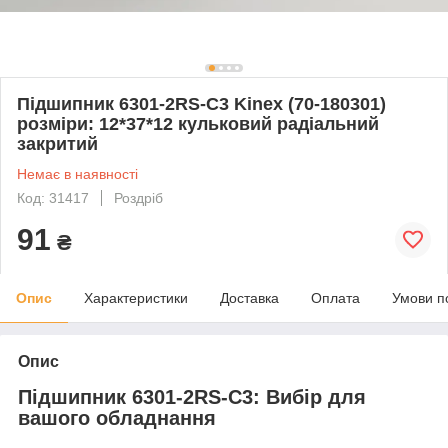
Підшипник 6301-2RS-C3 Kinex (70-180301)
розміри: 12*37*12 кульковий радіальний
закритий
Немає в наявності
Код: 31417
Роздріб
91
₴
Опис
Характеристики
Доставка
Оплата
Умови п
Опис
Підшипник 6301-2RS-C3: Вибір для
вашого обладнання