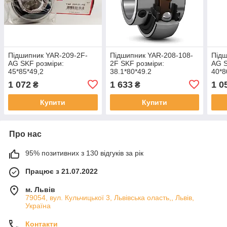
Підшипник YAR-209-2F-
Підшипник YAR-208-108-
Підш
AG SKF розміри:
2F SKF розміри:
AG S
45*85*49,2
38.1*80*49.2
40*8
закріплювальний типу UC
закріплювальний типу UC
закр
1 072
1 633
1 0
₴
₴
Купити
Купити
Про нас
95% позитивних з 130 відгуків за рік
Працює з 21.07.2022
м. Львів
79054, вул. Кульчицької 3, Львівська оласть,, Львів,
Україна
Контакти