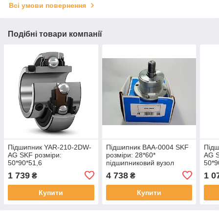
Всі умови повернення
Подібні товари компанії
Підшипник YAR-210-2DW-
Підшипник BAA-0004 SKF
Підш
AG SKF розміри:
розміри: 28*60*
AG S
50*90*51,6
підшипниковий вузол
50*9
закріплювальний типу UC
закр
1 739
4 738
1 0
₴
₴
Купити
Купити