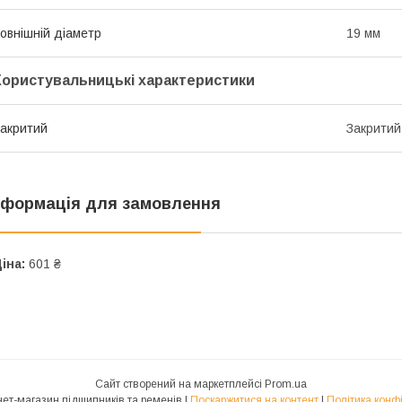
овнішній діаметр
19 мм
Користувальницькі характеристики
акритий
Закритий
нформація для замовлення
іна:
601 ₴
Сайт створений на маркетплейсі
Prom.ua
NUNJ Інтернет-магазин підшипників та ременів |
Поскаржитися на контент
|
Політика конф