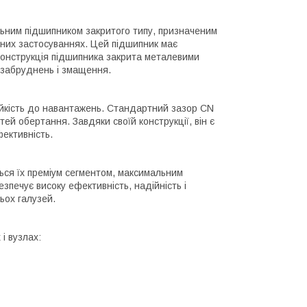
ьним підшипником закритого типу, призначеним
тних застосуваннях. Цей підшипник має
 Конструкція підшипника закрита металевими
 забруднень і змащення.
ійкість до навантажень. Стандартний зазор CN
й обертання. Завдяки своїй конструкції, він є
ективність.
ться їх преміум сегментом, максимальним
печує високу ефективність, надійність і
ьох галузей.
і вузлах: