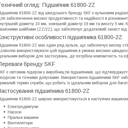
Технічний огляд: Підшипник 61800-2Z
ідшипник 61800-2Z від шведського бренду SKF є кульковим радіал
ля забезпечення високої продуктивності та надійності в різномані
нутрішній діаметр 10 мм, зовнішній діаметр 19 мм та висоту 5 мм.
ахисними шайбами (ZZ/2Z), що забезпечує додатковий захист від
Конструктивні особливості підшипника 61800-2Z
ідшипник 61800-2Z має один ряд кульок, що забезпечує високу ст
озволяє використовувати цей підшипник в умовах високих швидкосте
деальним вибором для застосувань, де потрібна компактність та еф
Переваги бренду SKF
KF є світовим лідером у виробництві підшипників, що підтверджує
есурсом та точними допусками. Використання підшипників SKF забез
ривалий термін служби, що робить їх ідеальним вибором для багат
Застосування підшипника 61800-2Z
ідшипник 61800-2Z широко використовується в наступних машинах 
Електродвигуни
Насоси
Пральні машини
Вентилятори