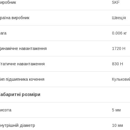
иробник
SKF
раїна виробник
Швеція
ага
0.006 кг
инамічне навантаження
1720 Н
татичне навантаження
830 Н
ип підшипника кочення
Кулькови
Габаритні розміри
исота
5 мм
нутрішній діаметр
10 мм