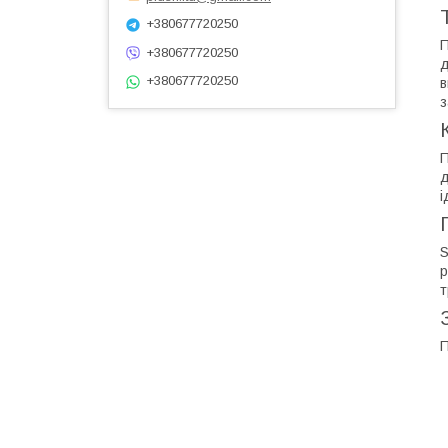
+380677720250
П
+380677720250
д
+380677720250
в
з
П
д
і
S
р
т
П