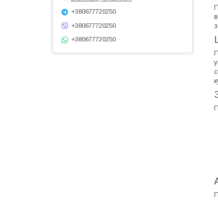
П
+380677720250
в
з
+380677720250
+380677720250
П
у
с
к
П
П