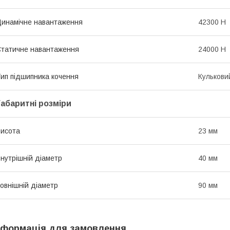
инамічне навантаження
42300 Н
татичне навантаження
24000 Н
ип підшипника кочення
Кулькови
Габаритні розміри
исота
23 мм
нутрішній діаметр
40 мм
овнішній діаметр
90 мм
нформація для замовлення