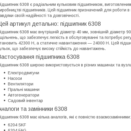
ідшипник 6308 є радіальним кульковим підшипником, виготовленим 
иробництві підшипників. Цей підшипник призначений для роботи в
авдяки своїй надійності та довговічності.
Цей артикул детально: підшипник 6308
ідшипник 6308 має внутрішній діаметр 40 мм, зовнішній діаметр 90
щільнень, що забезпечує легкість в обслуговуванні та потребує р
тановить 42300 Н, а статичне навантаження — 24000 Н. Цей підшип
ульок, що забезпечує високу стійкість до навантажень.
Застосування підшипника 6308
ідшипник 6308 широко використовується в різних машинах та вузлах
Електродвигуни
Насоси
Вентилятори
Пральні машини
Автогенератори
Садовий інвентар
Аналоги та замінники 6308
ідшипник 6308 має кілька аналогів, які є повністю взаємозамінними:
6204 SKF
6204 FAG