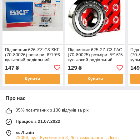
Підшипник 626-ZZ-C3 SKF
Підшипник 625-2Z-C3 FAG
Підш
(70-80026) розміри: 6*19*6
(70-80025) розміри: 5*16*5
(70-
кульковий радіальний
кульковий радіальний
куль
закритий
закритий
закр
147
129
149
₴
₴
Купити
Купити
Про нас
95% позитивних з 130 відгуків за рік
Працює з 21.07.2022
м. Львів
79054, вул. Кульчицької 3, Львівська оласть,, Львів,