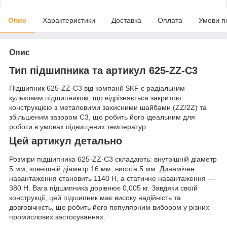
Опис
Характеристики
Доставка
Оплата
Умови п
Опис
Тип підшипника та артикул 625-ZZ-C3
Підшипник 625-ZZ-C3 від компанії SKF є радіальним
кульковим підшипником, що відрізняється закритою
конструкцією з металевими захисними шайбами (ZZ/2Z) та
збільшеним зазором C3, що робить його ідеальним для
роботи в умовах підвищених температур.
Цей артикул детально
Розміри підшипника 625-ZZ-C3 складають: внутрішній діаметр
5 мм, зовнішній діаметр 16 мм, висота 5 мм. Динамічне
навантаження становить 1140 Н, а статичне навантаження —
380 Н. Вага підшипника дорівнює 0,005 кг. Завдяки своїй
конструкції, цей підшипник має високу надійність та
довговічність, що робить його популярним вибором у різних
промислових застосуваннях.