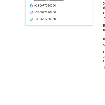
У
+380677720250
б
в
+380677720250
+380677720250
В
п
т
щ
П
з
C