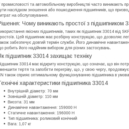
 промисловості та автомобільному виробництві часто виникають про
ути наслідком зношення або пошкодження підшипників, що призво
итрат на обслуговування.
Рішення: Чому виникають простої з підшипником 
икористання якісних підшипників, таких як підшипник 33014 від SK
ростоїв. Цей підшипник має розбірну конструкцію, що дозволяє лег
акож забезпечує довгий термін служби. Його динамічне навантаже
о робить його надійним вибором для різних застосувань.
Як підшипник 33014 захищає техніку
ідшипник 33014 має відкриту конструкцію, що означає, що він по
меншити тертя та запобігти перегріву, що, у свою чергу, продовж
N також сприяє оптимальному функціонуванню підшипника в умова
Технічні характеристики підшипника 33014
Внутрішній діаметр: 70 мм
Зовнішній діаметр: 110 мм
Висота: 31 мм
Динамічне навантаження: 159000 Н
Статичне навантаження: 196000 Н
Тип підшипника: роликовий конічний
Вага: 1,07 кг