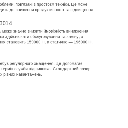
блеми, пов'язані з простоєм техніки. Це може
дить до зниження продуктивності та підвищення
33014
F, може значно знизити ймовірність виникнення
ко здійснювати обслуговування та заміну, а
ння становить 159000 Н, а статичне — 196000 Н,
требує регулярного змащення. Це допомагає
ує термін служби підшипника. Стандартний зазор
х різних навантажень.