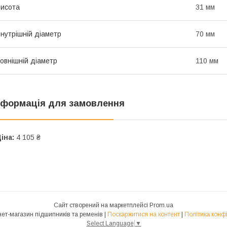
исота
31 мм
нутрішній діаметр
70 мм
овнішній діаметр
110 мм
нформація для замовлення
іна:
4 105 ₴
Сайт створений на маркетплейсі
Prom.ua
NUNJ Інтернет-магазин підшипників та ременів |
Поскаржитися на контент
|
Політика конф
Select Language
▼